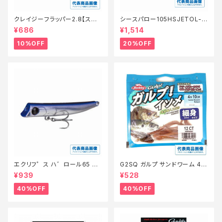
クレイジーフラッパー2.8【スタッ
シースパロー105HSJETOL-3
フ永徳浜名湖セレクト】【10】
10N【特価ルアー】【20】
¥686
¥1,514
10%OFF
20%OFF
エクリフ゜ス ハ゛ロール65 #0
G2SQ ガルプ サンドワーム 4イ
10 ク゛ローホ゛ラ【特価ルア
ンチ イソメ細身青イソメ(Cam
¥939
¥528
ー】【40】
o)【特価餌】【40】
40%OFF
40%OFF