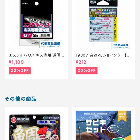
エステルハリス キス専用 透明 5
19307 音速PEジョインター【特
0m 0.6
価仕掛】【20】
¥1,109
¥212
20%OFF
20%OFF
その他の商品