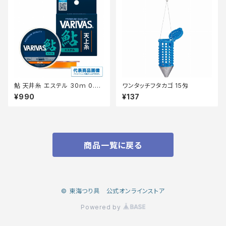
鮎 天井糸 エステル 30ｍ 0.6
ワンタッチフタカゴ 15匁
号
¥990
¥137
商品一覧に戻る
© 東海つり具 公式オンラインストア
Powered by