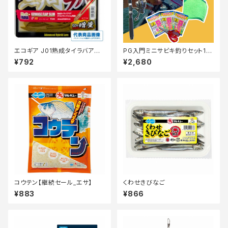
エコギア J01熟成タイラバアク
PG入門ミニサビキ釣りセット18
アクワセフラップスリム増量
0【Tオリ】
¥792
¥2,680
コウテン【継続セール_エサ】
くわせきびなご
¥883
¥866