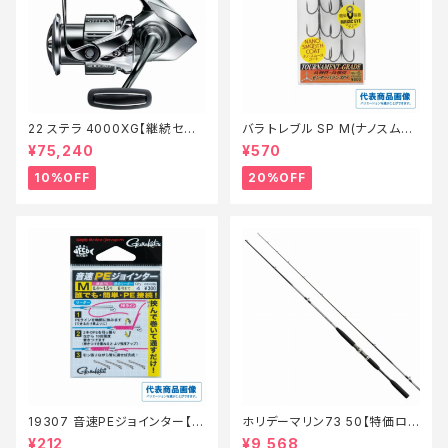
22 ステラ 4000XG【継続セー
バラ トレブル SP M(ナノスムー
ル_リール】【10】
スコート)【特価仕掛】【20】
¥75,240
¥570
10%OFF
20%OFF
19307 音速PEジョインター【特
ホリデーマリン73 50【特価ロッ
価仕掛】【20】
ド】【20】
¥212
¥9,568