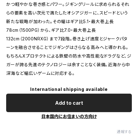
かつ軽やかな巻き感とパワー。ジギングリールに求められるそれ
らの要素を高い次元で満たしたオシアジガーに、スピードという
新たな戦略が加わった。その幅はギア比5.1・最大巻上長
78cm（1500PG）から、ギア比7.0・最大巻上長
132cm（2000NRXG）まで7段階。巻き上げ速度とジャークパタ
ーンを融合させることでジギングはさらなる高みへと導かれる。
もちろんXプロテクトによる鉄壁の防水や高性能なドラグなど、ジ
ガーが誇る先進のテクノロジーは余すことなく装備。近海から中
深海など幅広いゲームに対応する。
International shipping available
Add to cart
日本国内にお住まいの方向け
通報する