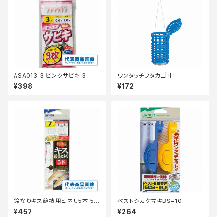
ASA013 3 ピンクサビキ 3
ワンタッチフタカゴ 中
¥398
¥172
鈴なりキス競技用ヒネリ5本 5
ベストシカケマキBS−10
号
¥457
¥264