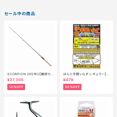
セール中の商品
SCORPION 2651R2【継続セ
ほんと手間いらず レギュラー【特
ール_ロッド】【10】
価仕掛】【20】
¥27,305
¥479
10%OFF
20%OFF