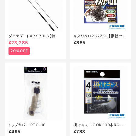
ダイナダートXR S70LS【特価
キスリベロ2 22ZKL 【継続セー
ロッド】【20】
ル_仕掛】
¥23,285
¥885
20%OFF
トップカバー PTC−18
掛けキス HOOK 100本RG−N
K1N【継続セール_仕掛】
¥495
¥783