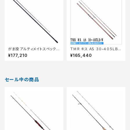
がま投 アルティメイトスペック 3
ＴＭＲ キス ＡＳ ３０−４０５ＬＢ
0号 4.1m
Ｗ
¥177,210
¥165,440
セール中の商品