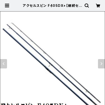
アクセルスピン F405DX+【継続セー
ル_ロッド】【10】 | 東海つり具 公式
オンラインストア