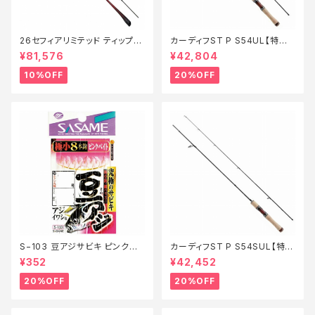
26セフィアリミテッド ティップエ
カーディフST P S54UL【特価
ギング S63ML+S【継続セール_
ロッド】【20】
¥81,576
¥42,804
ロッド】【10】
10%OFF
20%OFF
S−103 豆アジサビキ ピンクベ
カーディフST P S54SUL【特価
イト 1【特価仕掛】【20】
ロッド】【20】
¥352
¥42,452
20%OFF
20%OFF