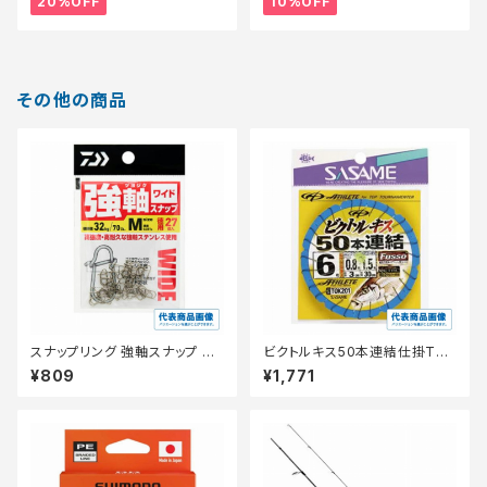
20%OFF
10%OFF
その他の商品
スナップリング 強軸スナップ ワ
ビクトルキス50本連結仕掛TO
イド SSS 徳用
K201 4号 【継続セール_仕掛】
¥809
¥1,771