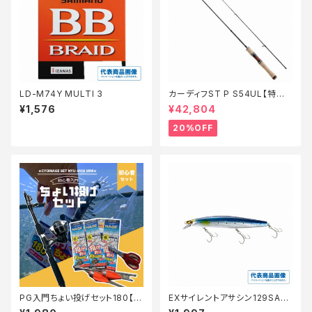
LD-M74Y MULTI 3
カーディフST P S54UL【特価
ロッド】【20】
¥1,576
¥42,804
20%OFF
PG入門ちょい投げセット180【T
EXサイレントアサシン129SAR
オリ】
XＭ−229N