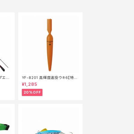
ップエギ
YF-8201 高輝度遠投ウキ6【特価
ル_ロッ
仕掛】【20】
¥1,285
20%OFF