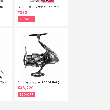
特価ロッ
S−103 豆アジサビキ ピンクベイト
1【特価仕掛】【20】
¥352
20%OFF
特価ロッ
24 ツインパワー 3000MHG【特
価リール】【20】
¥38,720
20%OFF