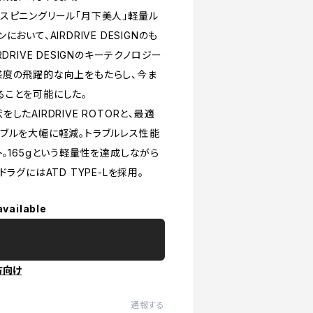
スピニングリール「月下美人」軽量ル
いて、AIRDRIVE DESIGNのも
RIVE DESIGNのキーテクノロジー
巻き感度の飛躍的な向上をもたらし、今ま
ることを可能にした。
たAIRDRIVE ROTORと、最適
トラブルを大幅に軽減。トラブルレス性能
。165gという軽量性を達成しながら
グにはATD TYPE-Lを採用。
available
方向け
通報する