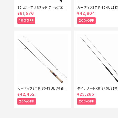
26セフィアリミテッド ティップエギ
カーディフST P S54UL【
ング S63ML+S【継続セール_ロッ
ド】【20】
¥81,576
¥42,804
ド】【10】
10%OFF
20%OFF
カーディフST P S54SUL【特価ロ
ダイナダートXR S70LS【
ッド】【20】
ド】【20】
¥42,452
¥23,285
20%OFF
20%OFF