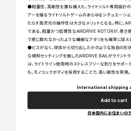
●軽量性、高剛性を兼ね備えた、ライトソルト専用設計の
アーを操るライトソルトゲームのあらゆるシチュエーションにお
たらす高次元の操作性は大きなメリットとなる。特に、AIRD
である、軽量かつ低慣性なAIRDRIVE ROTORが、
で感じ取れなかったような繊細なアタリをも確実に捉え
●ビスがなく、球体から切り出したかのような独自の形状をし
な傾斜セッティングを施したAIRDRVE BAILがライン
は、ライトライン使用時のストレスフリーな釣りをサポート
も、モノコックボディを採用することで、高い剛性を実現。ドラ
International shipping 
Add to cart
日本国内にお住まいの