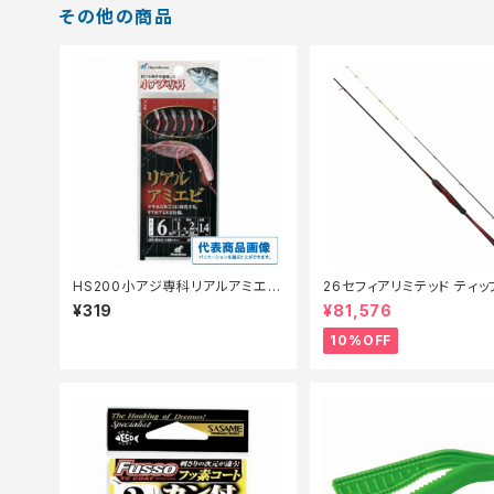
その他の商品
HS200小アジ専科リアルアミエビ
26セフィアリミテッド ティ
3号 【継続セール_仕掛】
ング S63ML+S【継続セー
¥319
¥81,576
ド】【10】
10%OFF