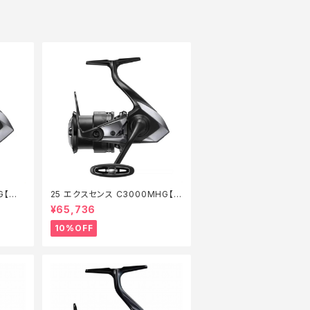
G【継
25 エクスセンス C3000MHG【継
続セール_リール】【10】
¥65,736
10%OFF