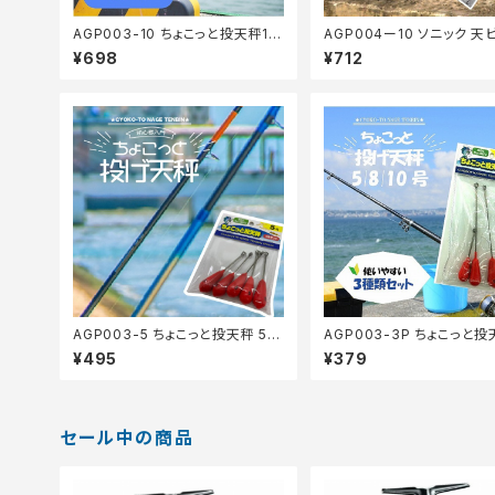
AGP003-10 ちょこっと投天秤10
AGP004ー10 ソニック 天ビ
号 5P(TOOEM)【Tオリ】
号5P(TOOEM)【Tオリ】
¥698
¥712
AGP003-5 ちょこっと投天秤 5号
AGP003-3P ちょこっと投
5P【Tオリ】
P【Tオリ】
¥495
¥379
セール中の商品