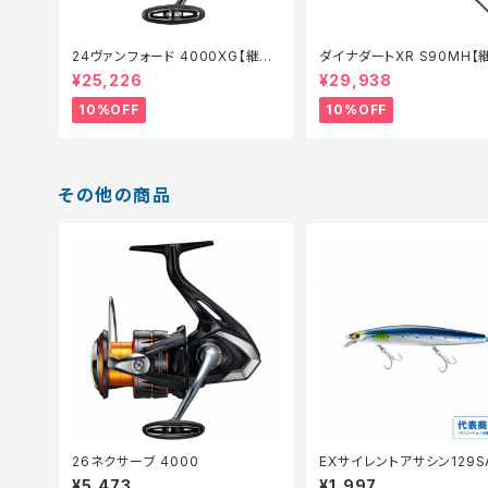
24ヴァンフォード 4000XG【継続
ダイナダートXR S90MH【
セール_リール】【10】
ール_ロッド】【10】
¥25,226
¥29,938
10%OFF
10%OFF
その他の商品
26ネクサーブ 4000
EXサイレントアサシン129S
−229N
¥5,473
¥1,997