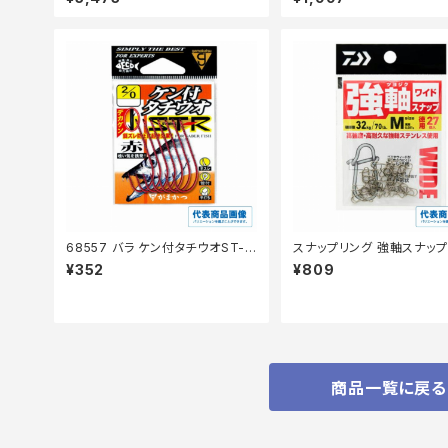
68557 バラ ケン付タチウオST-R
スナップリング 強軸スナップ
赤
ド SSS 徳用
¥352
¥809
商品一覧に戻る