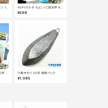
ン 10
AGP003-8 ちょこっと投天秤 8号
5P【Tオリ】
¥598
天秤 3
六角オモリ 30号 徳用パック
¥1,085