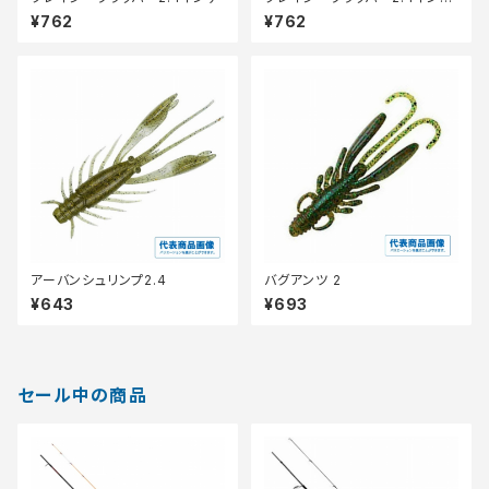
532 シ゛ンシ゛ャーシュリン
¥762
¥762
フ゜
アーバンシュリンプ2.4
バグアンツ 2
¥643
¥693
セール中の商品