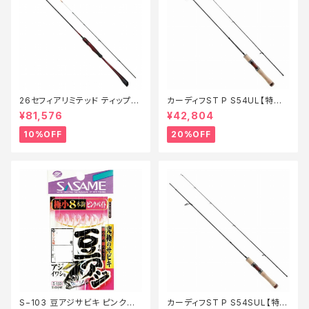
26セフィアリミテッド ティップエ
カーディフST P S54UL【特価
ギング S63ML+S【継続セール_
ロッド】【20】
¥81,576
¥42,804
ロッド】【10】
10%OFF
20%OFF
S−103 豆アジサビキ ピンクベ
カーディフST P S54SUL【特価