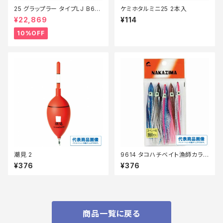
25 グラップラー タイプLJ B63-
ケミホタルミニ25 2本入
3【継続セール_ロッド】【10】
¥22,869
¥114
10%OFF
潮見 2
9614 タコハチベイト漁師カラ
ー2.0アソート
¥376
¥376
商品一覧に戻る