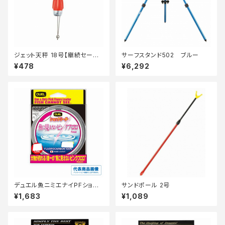
ジェット天秤 18号【継続セール_
サーフスタンド502 ブルー
仕掛】
¥478
¥6,292
デュエル魚ニミエナイPFショッ
サンドポール 2号
クリーダー50m12LbステルスP
¥1,683
¥1,089