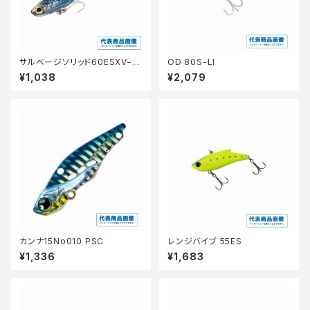
サルベージソリッド60ESXV−2
OD 80S-LI
60R
¥1,038
¥2,079
カンナ15No010 PSC
レンジバイブ 55ES
¥1,336
¥1,683