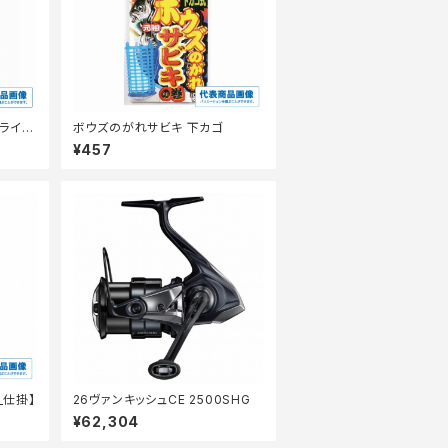
アライブ
ボウズのがれサビキ 下カゴ
ピンク
¥457
_仕掛】
26ヴァンキッシュCE 2500SHG
¥62,304