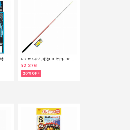
m【特価
PG かんたん川池DX セット 360
【特価セット】【20】
¥2,376
20%OFF