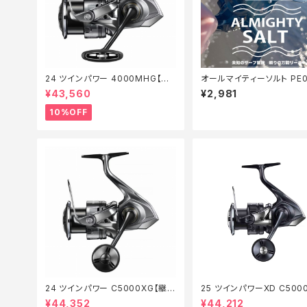
24 ツインパワー 4000MHG【継
オールマイティーソルト PE0
続セール_リール】【10】
50m Tオリ
¥43,560
¥2,981
10%OFF
24 ツインパワー C5000XG【継続
25 ツインパワーXD C500
セール_リール】【10】
【特価リール】【20】
¥44,352
¥44,212