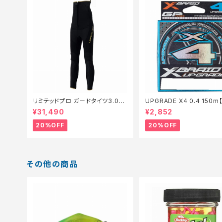
リミテッドプロ ガードタイツ3.0FI
UPGRADE X4 0.4 150
−540X 黒 LB【特価装備】【20】
仕掛】【20】
¥31,490
¥2,852
20%OFF
20%OFF
その他の商品