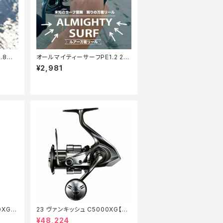
.8号1
オールマイティーサーフPE1.2 20
0m【Tオリ】
¥2,981
0XG
23 ヴァンキッシュ C5000XG【特
価リール】【20】
¥48,224