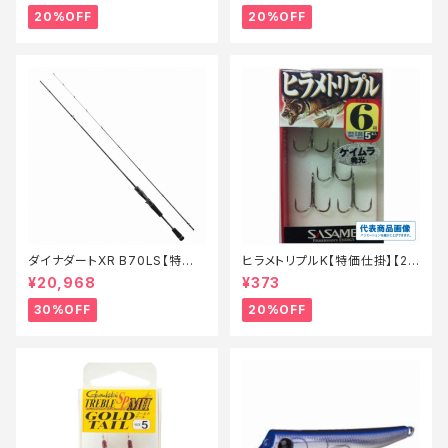
20%OFF
20%OFF
ダイナダートXR B70LS【特価
ヒラメトリプルK【特価仕掛】【2
ロッド】【30】
0】
¥20,968
¥373
30%OFF
20%OFF