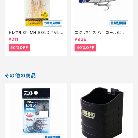
トレブルSP-MH(GOLD TAIL)
エクリフ゜ス ハ゛ロール65 #0
8【特価仕掛】【50】
10 ク゛ローホ゛ラ【特価ルア
¥211
¥939
ー】【40】
50%OFF
40%OFF
その他の商品