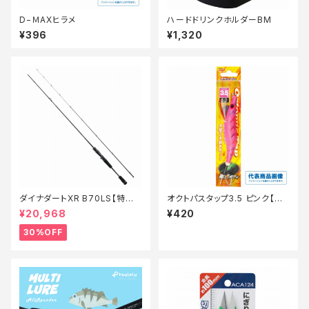
D−ＭAXヒラメ
ハードドリンクホルダーBM
¥396
¥1,320
ダイナダートXR B70LS【特価
オクトパスタップ3.5 ピンク【継
ロッド】【30】
続セール_ルアー】
¥20,968
¥420
30%OFF