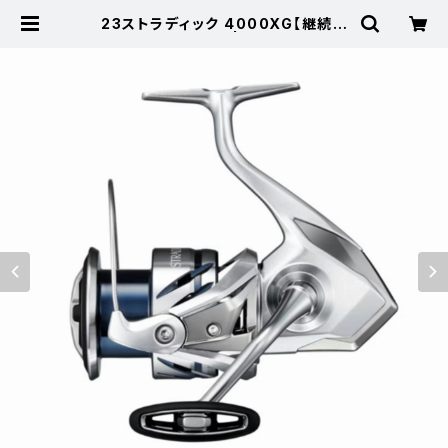
23ストラディック 4000XG【継続セ
ール_リール】【10】 | 東海つり具 公
式オンラインストア