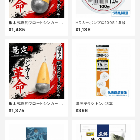
根木式爆釣フロートシンカー 2
HDカーボンプロ100S 1.5号
9【篭定】
¥1,485
¥1,188
根木式爆釣フロートシンカー 2
満開チラシ トンボ3本
3【篭定】
¥1,375
¥396