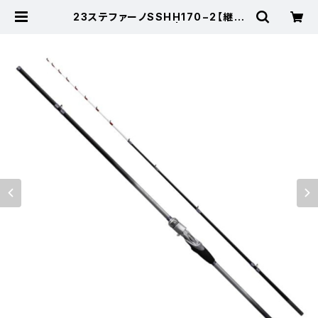
23ステファーノSSHH170−2【継続
セール_ロッド】【10】 | 東海つり具
公式オンラインストア