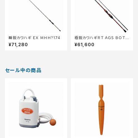
瞬鋭カワハギ ＥＸ ＭＨＨ?174
極鋭カワハギＲＴ ＡＧＳ ＢＯＴＴ
ＯＭ?2
¥71,280
¥61,600
セール中の商品