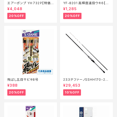
エアーポンプ ＹＨ732Ｐ【特価
YF-8201 高輝度遠投ウキ6【特
装備】【20】
価仕掛】【20】
¥4,048
¥1,285
20%OFF
20%OFF
飛ばし五目サビキ8号
23ステファーノSSHH170−2
【継続セール_ロッド】【10】
¥388
¥29,453
20%OFF
10%OFF