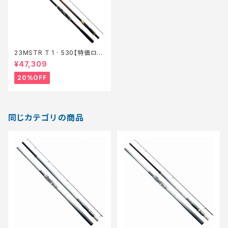
23MSTR T 1‐530【特価ロッ
ド】【20】
¥47,309
20%OFF
同じカテゴリの商品