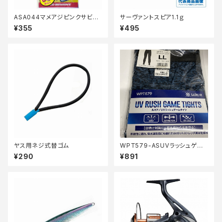
ASA044マメアジピンクサビキ
サーヴァントスピア1.1ｇ
2ゴウ
¥355
¥495
ヤス用ネジ式替ゴム
WPT579-ASUVラッシュゲー
ムタイツ LL【中古品】
¥290
¥891