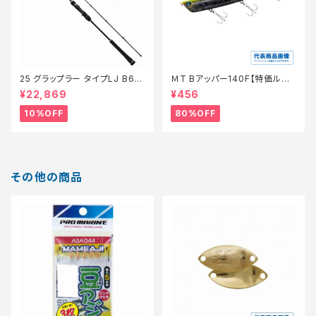
25 グラップラー タイプLJ B63-
ＭT Bアッパー140F【特価ルア
3【継続セール_ロッド】【10】
ー】【80】
¥22,869
¥456
10%OFF
80%OFF
その他の商品