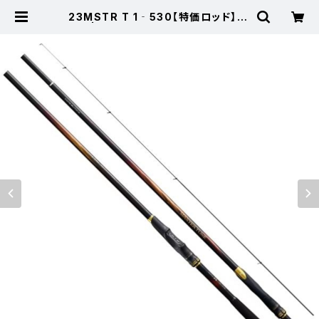
23MSTR T 1‐530【特価ロッド】【2
0】 | 東海つり具 公式オンラインス
トア