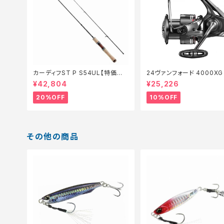
カーディフST P S54UL【特価ロッ
24ヴァンフォード 4000X
ド】【20】
セール_リール】【10】
¥42,804
¥25,226
20%OFF
10%OFF
その他の商品