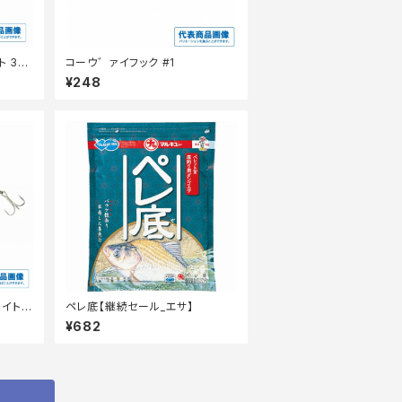
 30
コーウ゛ァイフック #1
¥248
ハイトホ
ペレ底【継続セール_エサ】
¥682