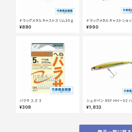
ドラッグメタルキャストスリム30ｇ
ドラッグメタルキャストショット
g
¥880
¥990
バラサ スズ 3
シュガペン 95F HHー02 
ロピンク
¥308
¥1,832