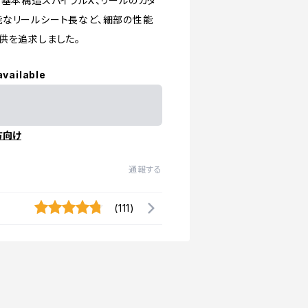
る基本構造スパイラルX、リールのガタ
能なリールシート長など、細部の性能
供を追求しました。
available
方向け
通報する
(111)