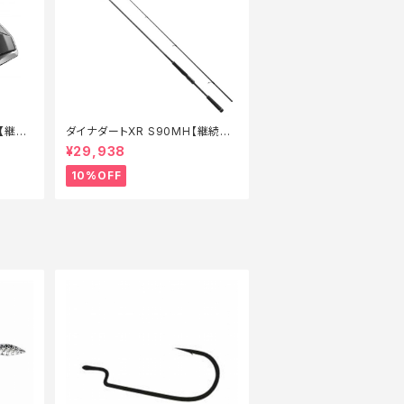
G【継続
ダイナダートXR S90MH【継続セ
ール_ロッド】【10】
¥29,938
10%OFF