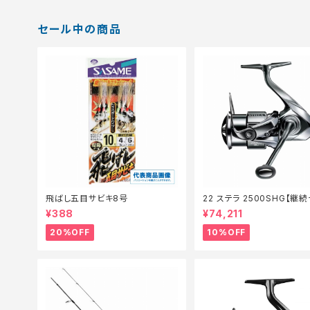
セール中の商品
飛ばし五目サビキ8号
22 ステラ 2500SHG【継
_リール】【10】
¥388
¥74,211
20%OFF
10%OFF