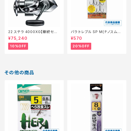
22 ステラ 4000XG【継続セー
バラ トレブル SP M(ナノスムー
ル_リール】【10】
スコート)【特価仕掛】【20】
¥75,240
¥570
10%OFF
20%OFF
その他の商品