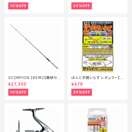
10%OFF
20%OFF
SCORPION 2651R2【継続セ
ほんと手間いらず レギュラー【特
ール_ロッド】【10】
価仕掛】【20】
¥27,305
¥479
10%OFF
20%OFF