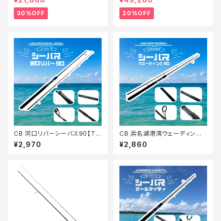
30%OFF
20%OFF
CB 河口リバーシーバス90【Tオ
CB 浜名湖港湾ウェーディング
リ】
シーバス80【Tオリ】
¥2,970
¥2,860