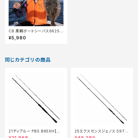
CB 黒鯛ボートシーバス662S-
MH【Tオリ】
¥5,980
同じカテゴリの商品
21ディアルーナBS B65XH【特
25エクスセンスジェノス S97M
価ロッド】【30】
H/F【特価ロッド】【20】
¥21,868
¥49,280