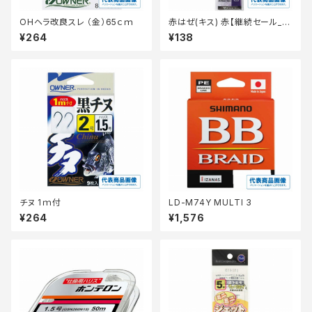
OHヘラ改良スレ （金）65ｃｍ
赤はぜ(キス) 赤【継続セール_仕
掛】
¥264
¥138
チヌ 1ｍ付
LD-M74Y MULTI 3
¥264
¥1,576