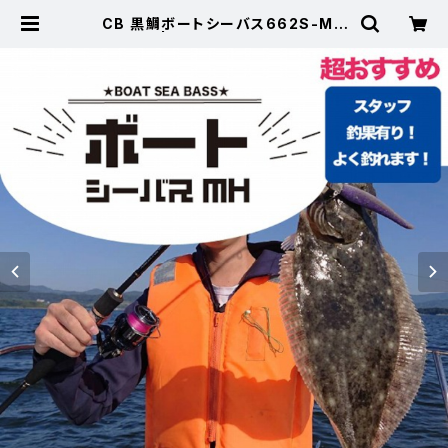
CB 黒鯛ボートシーバス662S-MH
【Tオリ】 | 東海つり具 公式オンライ
ンストア