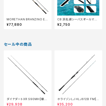
MORETHAN BRANZINO EX
CB 浜名湖シーバスオールマイ
AGS 93L/M S
ティ 86【Tオリ】
¥77,880
¥2,750
セール中の商品
ダイナダートXR S90MH【継続
ホライゾンLJ HLJ612B FM【特
セール_ロッド】【10】
価ロッド】【20】
¥29,938
¥35,200