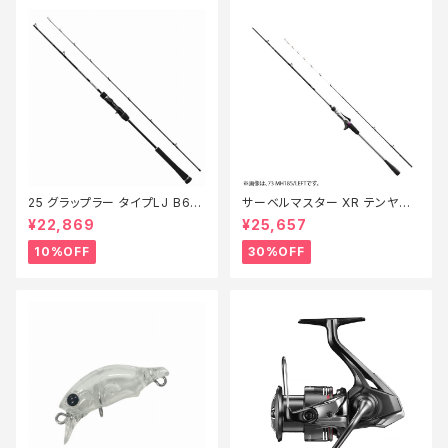
25 グラップラー タイプLJ B63-
サーベルマスター XR テンヤ
3【継続セール_ロッド】【10】
73MH 185R【特価ロッド】【30】
¥22,869
¥25,657
10%OFF
30%OFF