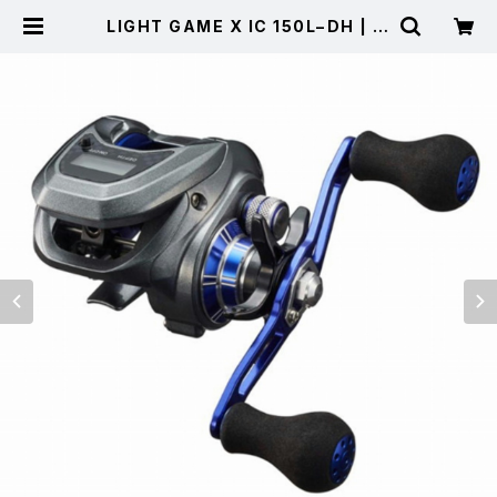
LIGHT GAME X IC 150L−DH | 東
海つり具 公式オンラインストア