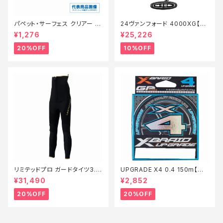
パペット・サーフェス クリアー 0
24ヴァンフォード 4000XG【継
1【特価ルアー】【20】
続セール_リール】【10】
¥1,276
¥25,226
20%OFF
10%OFF
リミテッドプロ ガードタイツ3.0
UPGRADE X4 0.4 150m【特
FI−540X 黒 LB【特価装備】【2
価仕掛】【20】
¥31,490
¥2,852
0】
20%OFF
20%OFF