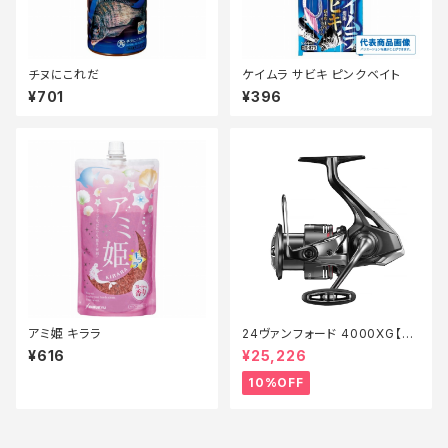
チヌにこれだ
ケイムラ サビキ ピンクベイト
¥701
¥396
アミ姫 キララ
24ヴァンフォード 4000XG【継
続セール_リール】【10】
¥616
¥25,226
10%OFF