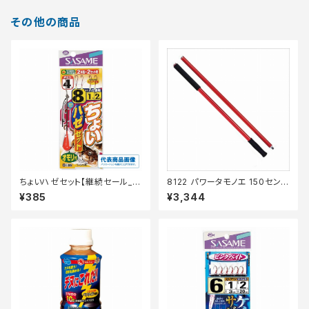
その他の商品
ちょいハゼセット【継続セール_仕
8122 パワータモノエ 150センチ
掛】
2ピース
¥385
¥3,344