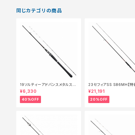
同じカテゴリの商品
19ソルティーアドバンスメタルスッ
23セフィアSS S86MH【
テ B66MLS【特価竿】【40】
ド】【20】
¥6,330
¥21,191
40%OFF
20%OFF