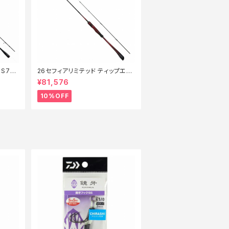
S72
26セフィアリミテッド ティップエギ
ング S63ML+S【継続セール_ロッ
¥81,576
ド】【10】
10%OFF