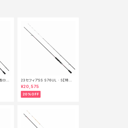
特価ロッ
23セフィアSS S76UL‐S【特価
ロッド】【20】
¥20,575
20%OFF