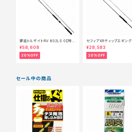
夢追トルザイトRV 802LS 0【特価
セフィアXRティップエギング 
竿】【20】
MLSR【特価ロッド】【20】
¥58,608
¥28,583
20%OFF
20%OFF
セール中の商品