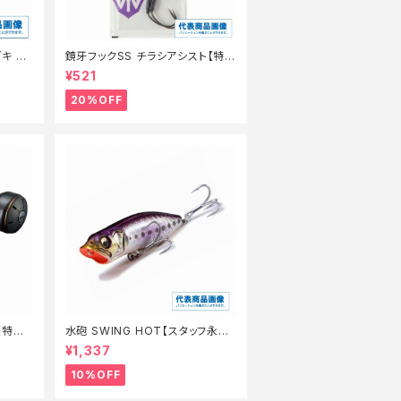
キ 8
鏡牙フックSS チラシアシスト【特
価仕掛】【20】
¥521
20%OFF
【特価
水砲 SWING HOT【スタッフ永徳
夏のチニングオススメルアー】
¥1,337
10%OFF