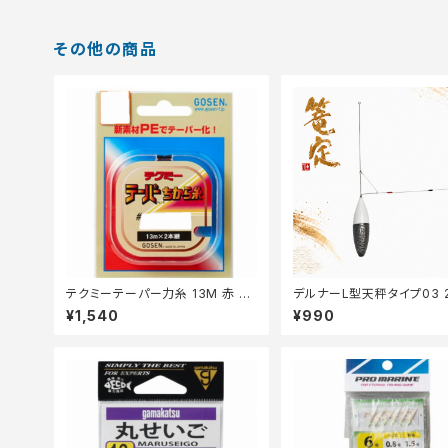
その他の商品
テクミーテーパー力糸 13M 赤 2
デルナーL型天秤タイプ03 
本 0.6ー6【継続セール_仕掛】
定】
¥1,540
¥990