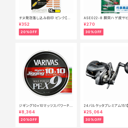
チヌ発泡落し込み目印 ピンク【特
ASE022-8 胴突ハゲ皮サビ
価仕掛】【20】
【特価仕掛】【30】
¥352
¥270
20%OFF
30%OFF
ジギング10×10マッツスパワーPP
24バルケッタプレミアム151
EX9 300m 2号【特価仕掛】【20】
リール】【30】
¥8,364
¥25,064
20%OFF
30%OFF