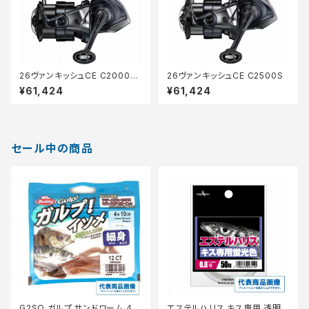
26ヴァンキッシュCE C2000S
26ヴァンキッシュCE C2500S
HG
¥61,424
¥61,424
セール中の商品
G2SQ ガルプ サンドワーム 4イ
エステルハリス キス専用 透明 5