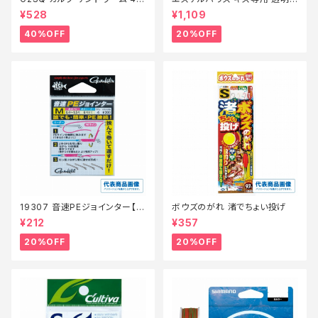
ンチ イソメ細身青イソメ(Cam
0m 0.6
¥528
¥1,109
o)【特価餌】【40】
40%OFF
20%OFF
19307 音速PEジョインター【特
ボウズのがれ 渚でちょい投げ
価仕掛】【20】
¥212
¥357
20%OFF
20%OFF