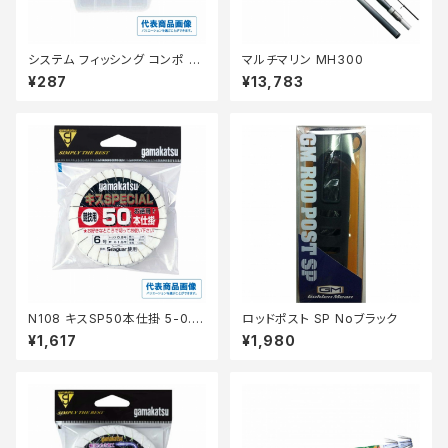
システム フィッシング コンポ フ
マルチマリン MH300
ライケース F クリア
¥287
¥13,783
N108 キスSP50本仕掛 5-0.8
ロッドポスト SP Noブラック
茶 【継続セール_仕掛】
¥1,617
¥1,980