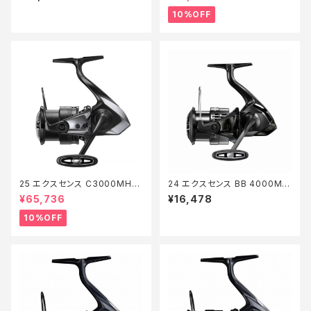
10%OFF
25 エクスセンス C3000MHG
24 エクスセンス BB 4000MH
【継続セール_リール】【10】
G
¥65,736
¥16,478
10%OFF