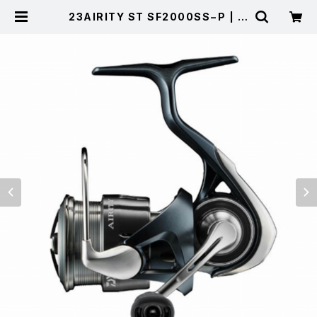
23AIRITY ST SF2000SS−P | 東
海つり具 公式オンラインストア