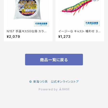
N157 手返キス50仕掛 カラ鈎＆
イージーQ キャスト 喰わせ 3.5
ラメ 4-0.8 ケイムラパール【継
号 01 LPOG 夜光ピンクオレン
¥2,079
¥1,273
続セール_仕掛】
ジ
商品一覧に戻る
© 東海つり具 公式オンラインストア
Powered by