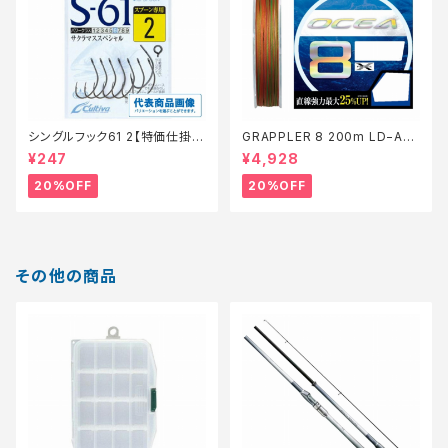
シングルフック61 2【特価仕掛】
GRAPPLER 8 200m LD−A61
【20】
S 5色 8【特価仕掛】【20】
¥247
¥4,928
20%OFF
20%OFF
その他の商品