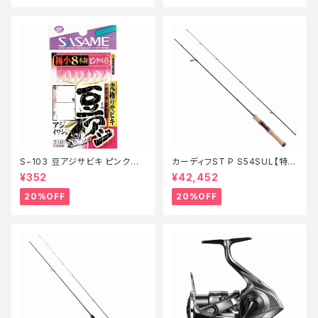
S−103 豆アジサビキ ピンクベ
カーディフST P S54SUL【特価
イト 1【特価仕掛】【20】
ロッド】【20】
¥352
¥42,452
20%OFF
20%OFF