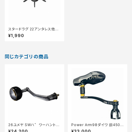
スタードラグ 22アンタレス他ブ
ラック
¥1,990
同じカテゴリの商品
26ユメヤ SWハ゜ワーハント゛
Power Arm98ダイワ 旧450
ル 85ラウント゛
0〜5500 新8000〜14000
¥24,200
¥33,000