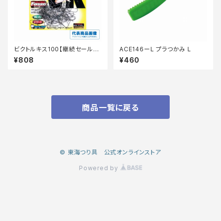
ビクトルキス100【継続セール_
ACE146ーL プラつかみ L
仕掛】
¥808
¥460
商品一覧に戻る
© 東海つり具 公式オンラインストア
Powered by