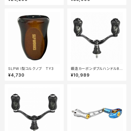
SLPW I型コルクノブ TY3
鍛造カーボンダブルハンドル82
mm シマノ ブラック H1S82YD
¥4,730
¥10,989
22DFBKBK