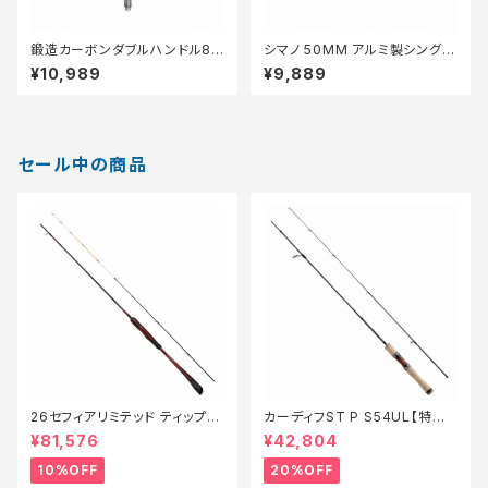
鍛造カーボンダブルハンドル82
シマノ 50MM アルミ製シングル
mm シマノ ブラックシルバー H1
ハンドル 湯川マサタカ氏全面監
¥10,989
¥9,889
S82YD22DFBKSR
修チタン製ノブ 50mm 焼入れ
ゴールド LYS50T42ASJGDX
T
セール中の商品
26セフィアリミテッド ティップエ
カーディフST P S54UL【特価
ギング S63ML+S【継続セール_
ロッド】【20】
¥81,576
¥42,804
ロッド】【10】
10%OFF
20%OFF