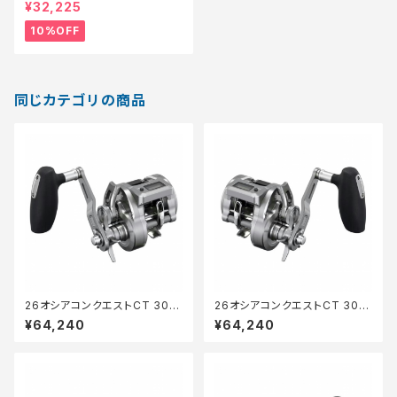
【継続セール_リール】【10】
¥32,225
10%OFF
同じカテゴリの商品
26オシアコンクエストCT 300
26オシアコンクエストCT 301X
XG
G
¥64,240
¥64,240