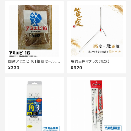
国産アミエビ 16【継続セール_
爆釣天秤4プラス【篭定】
エサ】
¥330
¥620