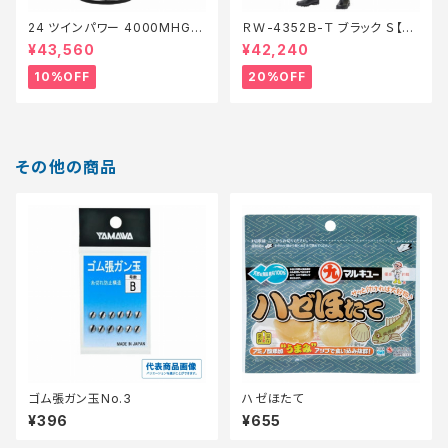
24 ツインパワー 4000MHG
ＲＷ-4352Ｂ-Ｔ ブラック Ｓ【特
【継続セール_リール】【10】
価装備】【20】
¥43,560
¥42,240
10%OFF
20%OFF
その他の商品
ゴム張ガン玉No.3
ハゼほたて
¥396
¥655