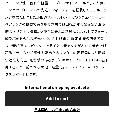
パーミング性に優れた軽量ロープロファイルリールとして人気の
エンゲツ プレミアムが先進のフィーチャーを搭載してモデルチェ
ンジを果たしました。NEWフォールレバーはワンウェイローラー
ベアリングの搭載で巻き取り方向では回転が重くならない画期
的なオリジナル機構。操作性に優れた新形状と合わせてフォール
鯛ラバをあらたな次元へと引き上げます。設定距離の倍数で3回
まで音が鳴り、カウンターを見ずとも音でタナがわかる巻き上げ
距離アラームや視認性を高めたカウンターの視野角により情報
伝達性も向上。剛性感のあるボディはサイドプレートにCI4+を採
用することで前作から大幅に軽量化。ストレスフリーのロッドワー
クをサポートします。
International shipping available
Add to cart
日本国内にお住まいの方向け