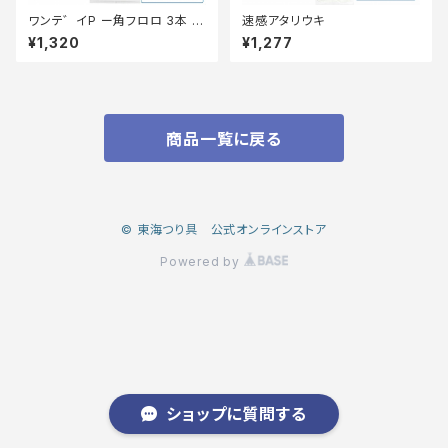
ワンテ゛イP ー角フロロ 3本 6.
速感アタリウキ
5
¥1,320
¥1,277
商品一覧に戻る
© 東海つり具 公式オンラインストア
Powered by
ショップに質問する