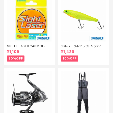
SIGHT LASER 240MCL−L75
シルバーウルフ ラフトリック70Ｆ
Q 橙 0.2【特価仕掛】【30】
【スタッフ永徳浜名湖セレクト】
¥1,109
¥1,426
【10】
30%OFF
10%OFF