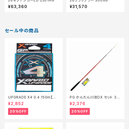
26オシアジガーLD 2501HG
26グラップラー 300XG
¥63,360
¥31,570
セール中の商品
UPGRADE X4 0.4 150m【特
PG かんたん川池DX セット 36
価仕掛】【20】
0【特価セット】【20】
¥2,852
¥2,376
20%OFF
20%OFF