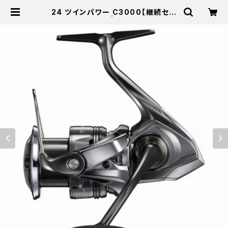
24 ツインパワー C3000【継続セー
ル_リール】【10】 | 東海つり具 公式
オンラインストア