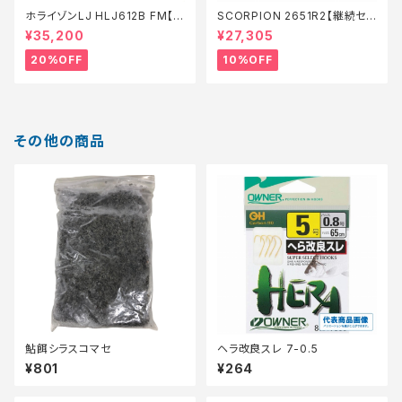
ホライゾンLJ HLJ612B FM【特
SCORPION 2651R2【継続セ
価ロッド】【20】
ール_ロッド】【10】
¥35,200
¥27,305
20%OFF
10%OFF
その他の商品
鮎餌シラスコマセ
ヘラ改良スレ 7-0.5
¥801
¥264