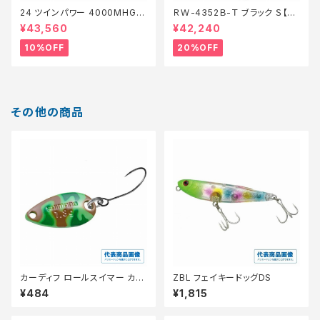
24 ツインパワー 4000MHG
ＲＷ-4352Ｂ-Ｔ ブラック Ｓ【特
【継続セール_リール】【10】
価装備】【20】
¥43,560
¥42,240
10%OFF
20%OFF
その他の商品
カーディフ ロールスイマー カモ
ZBL フェイキードッグDS
エディション 1.8g TR−C18R
¥484
¥1,815