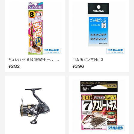
ちょいハゼ 6号【継続セール_仕
ゴム張ガン玉No.3
掛】
¥282
¥396