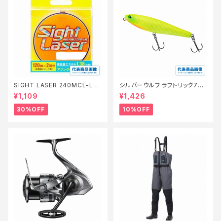
SIGHT LASER 240MCL−L75
シルバーウルフ ラフトリック70Ｆ
Q 橙 0.2【特価仕掛】【30】
【スタッフ永徳浜名湖セレクト】
¥1,109
¥1,426
【10】
30%OFF
10%OFF