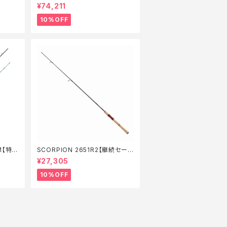
_リール】【10】
¥74,211
10%OFF
M【特価
SCORPION 2651R2【継続セール
_ロッド】【10】
¥27,305
10%OFF