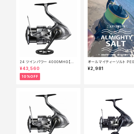
24 ツインパワー 4000MHG【継
オールマイティーソルト PE0
続セール_リール】【10】
50m Tオリ
¥43,560
¥2,981
10%OFF