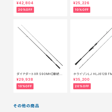
ド】【20】
セール_リール】【10】
¥42,804
¥25,226
20%OFF
10%OFF
ダイナダートXR S90MH【継続セ
ホライゾンLJ HLJ612B F
ール_ロッド】【10】
ロッド】【20】
¥29,938
¥35,200
10%OFF
20%OFF
その他の商品