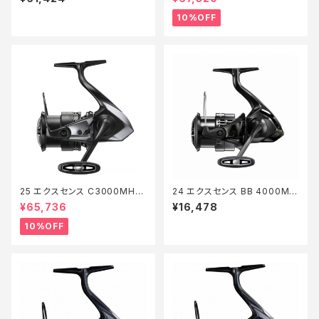
10%OFF
25 エクスセンス C3000MHG
24 エクスセンス BB 4000MH
【継続セール_リール】【10】
G
¥65,736
¥16,478
10%OFF