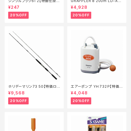
シングルフック61 2【特価仕掛】
GRAPPLER 8 200m LD−A61
【20】
S 5色 8【特価仕掛】【20】
¥247
¥4,928
20%OFF
20%OFF
ホリデーマリン73 50【特価ロッ
エアーポンプ ＹＨ732Ｐ【特価
ド】【20】
装備】【20】
¥9,568
¥4,048
20%OFF
20%OFF