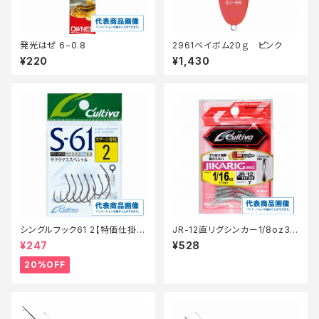
発光はぜ 6−0.8
2961ベイボム20ｇ ピンク
¥220
¥1,430
シングルフック61 2【特価仕掛】
JR-12直リグシンカー1/8oz3.5
【20】
g
¥247
¥528
20%OFF