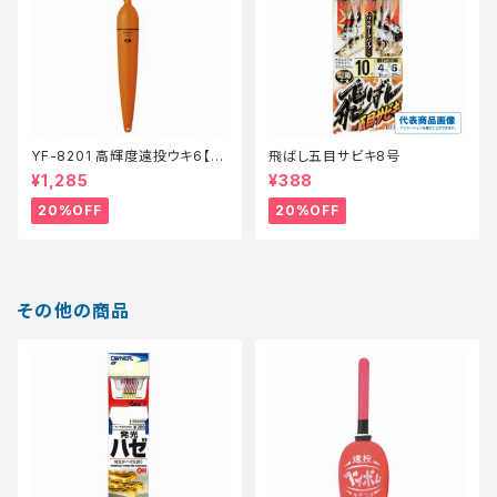
YF-8201 高輝度遠投ウキ6【特
飛ばし五目サビキ8号
価仕掛】【20】
¥1,285
¥388
20%OFF
20%OFF
その他の商品