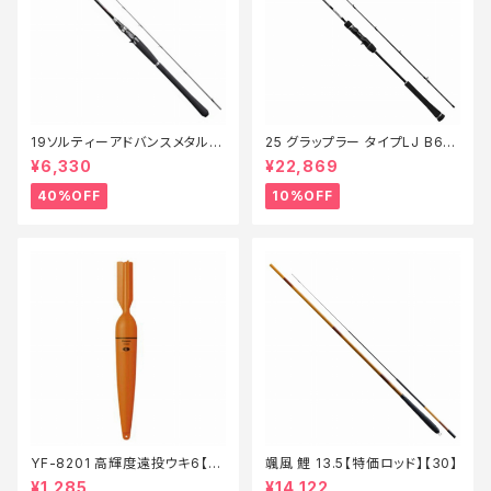
19ソルティーアドバンスメタルス
25 グラップラー タイプLJ B63-
ッテ B66MLS【特価竿】【40】
3【継続セール_ロッド】【10】
¥6,330
¥22,869
40%OFF
10%OFF
YF-8201 高輝度遠投ウキ6【特
颯風 鯉 13.5【特価ロッド】【30】
価仕掛】【20】
¥1,285
¥14,122