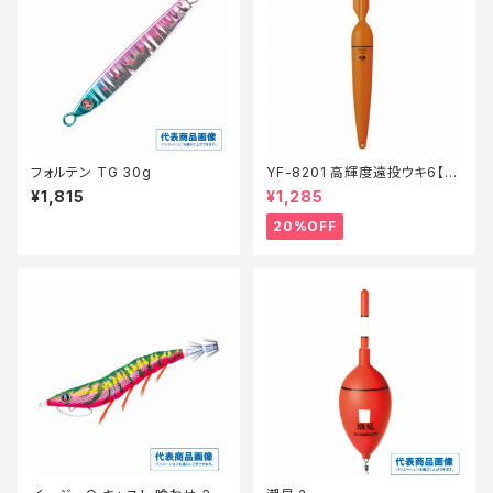
フォルテン TG 30g
YF-8201 高輝度遠投ウキ6【特
価仕掛】【20】
¥1,815
¥1,285
20%OFF