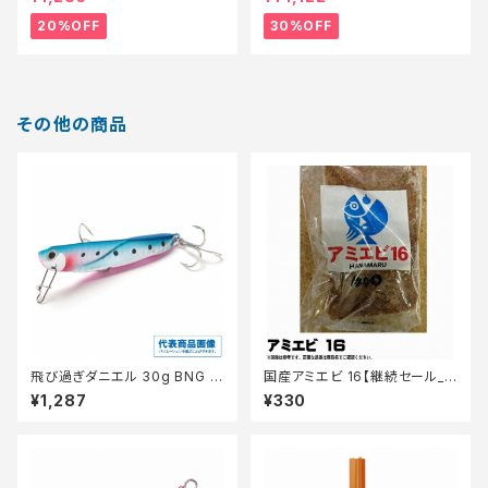
20%OFF
30%OFF
その他の商品
飛び過ぎダニエル 30g BNG ブ
国産アミエビ 16【継続セール_
ルピンゴールド
エサ】
¥1,287
¥330