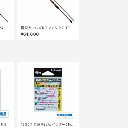
74
極鋭カワハギＲＴ ＡＧＳ ＢＯＴＴＯ
Ｍ?2
¥61,600
明 50
19307 音速PEジョインター【特価