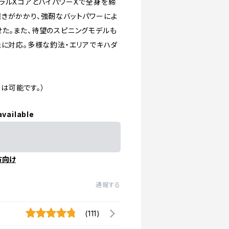
ラルXコアとハイパワーXで全身を締
きがかかり、強靭なバットパワーによ
た。また、待望のスピニングモデルも
法に対応。多様な釣法・エリアでキハダ
着は可能です。）
available
方向け
通報する
(111)