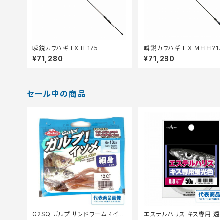
瞬鋭カワハギ EX H 175
瞬鋭カワハギ ＥＸ ＭＨＨ?1
¥71,280
¥71,280
セール中の商品
G2SQ ガルプ サンドワーム 4イン
エステルハリス キス専用 透