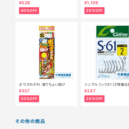
チ イソメ細身青イソメ(Camo)【特
m 0.6
¥528
¥1,109
価餌】【40】
40%OFF
20%OFF
ボウズのがれ 渚でちょい投げ
シングルフック61 2【特価仕
0】
¥357
¥247
20%OFF
20%OFF
その他の商品