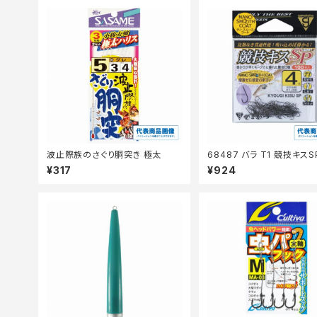
波止際族のさぐり胴突き 極太
68487 バラ T1 競技キスS
続セール_仕掛】
¥317
¥924