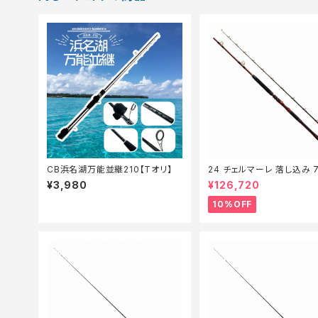
CB浜名湖万能並継210【Tオリ】
24 チェルマーレ 落し込み 7
35【継続セール_ロッド】【10
¥3,980
¥126,720
10%OFF