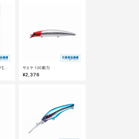
P【継
サスケ 130剛力
¥2,376