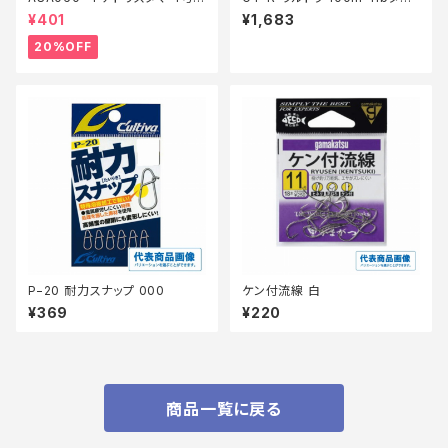
【特価仕掛】【20】
クグリーン
¥401
¥1,683
20%OFF
P−20 耐力スナップ 000
ケン付流線 白
¥369
¥220
商品一覧に戻る