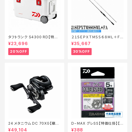
タフトランク S4300 RD【特価
２１ＳＥＰＸＴＭＳＳ６８ＭＬ＋ＦＡ
装備】【20】
【特価ロッド】【30】
¥23,696
¥35,667
20%OFF
30%OFF
24 メタニウム DC 70XG【継続
D−ＭAX グレSS【特価仕掛】【2
セール_リール】【10】
0】
¥49,104
¥388