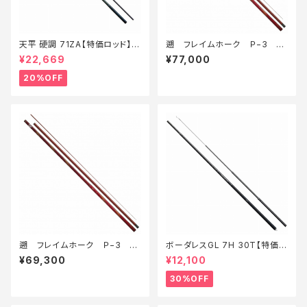
天平 硬調 71ZA【特価ロッド】
遡 フレイムホーク Ｐ−3 9
【20】
0Ｍ・Ｅ
¥22,669
¥77,000
20%OFF
遡 フレイムホーク Ｐ−3 8
ボーダレスGL 7H 30T【特価
0Ｍ・Ｅ
竿】【30】
¥69,300
¥12,100
30%OFF