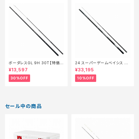
ボーダレスGL 9H 30T【特価ロ
24 スーパーゲームベイシス H
ッド】【30】
H 80-85Z 新製品2024【継続
¥13,597
¥33,195
セール_ロッド】【10】
30%OFF
10%OFF
セール中の商品