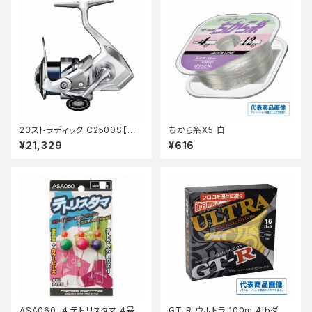
23ストラディック C2500S【継
ちから糸X5 白
続セール_リール】【10】
¥21,329
¥616
ASA060−4 テトリスタマ 4号
GT-R ウルトラ 100m 4lbダー