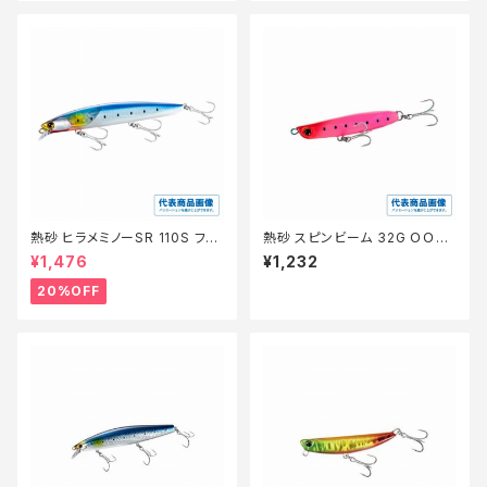
熱砂 ヒラメミノーSR 110S フラ
熱砂 スピンビーム 32G ＯＯ−2
ッシュブースト XF−210W 【特
32Ｍ 025【特価ルアー】【20】
¥1,476
¥1,232
価ルアー】【20】
20%OFF