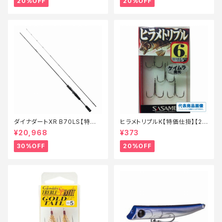
20%OFF
20%OFF
ダイナダートXR B70LS【特価
ヒラメトリプルK【特価仕掛】【2
ロッド】【30】
0】
¥20,968
¥373
30%OFF
20%OFF