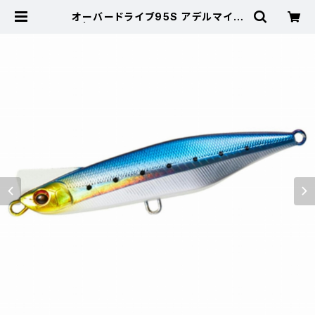
オーバードライブ95S アデルマイワ
シ | 東海つり具 公式オンラインスト
ア