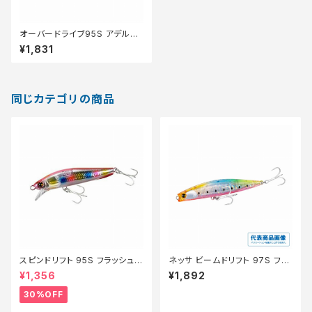
オーバードライブ95S アデルマ
イワシ
¥1,831
同じカテゴリの商品
スピンドリフト 95S フラッシュブ
ネッサ ビームドリフト 97S フラ
ースト XF−H95V NヒラメCAN
ッシュブースト XG-R97XA【特
¥1,356
¥1,892
DY002【特価ルアー】【30】
価ルアー】【20】
30%OFF