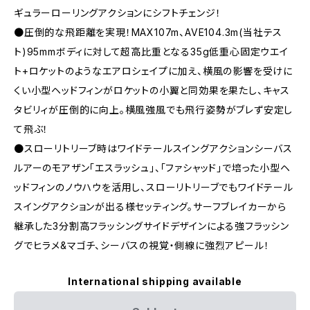
ギュラーローリングアクションにシフトチェンジ！
●圧倒的な飛距離を実現！MAX107m、AVE104.3m(当社テス
ト)95mmボディに対して超高比重となる35g低重心固定ウエイ
ト+ロケットのようなエアロシェイプに加え、横風の影響を受けに
くい小型ヘッドフィンがロケットの小翼と同効果を果たし、キャス
タビリィが圧倒的に向上。横風強風でも飛行姿勢がブレず安定し
て飛ぶ！
●スローリトリーブ時はワイドテールスイングアクションシーバス
ルアーのモアザン「エスラッシュ」、「ファシャッド」で培った小型ヘ
ッドフィンのノウハウを活用し、スローリトリーブでもワイドテール
スイングアクションが出る様セッティング。サーフブレイカーから
継承した3分割高フラッシングサイドデザインによる強フラッシン
グでヒラメ&マゴチ、シーバスの視覚・側線に強烈アピール！
International shipping available