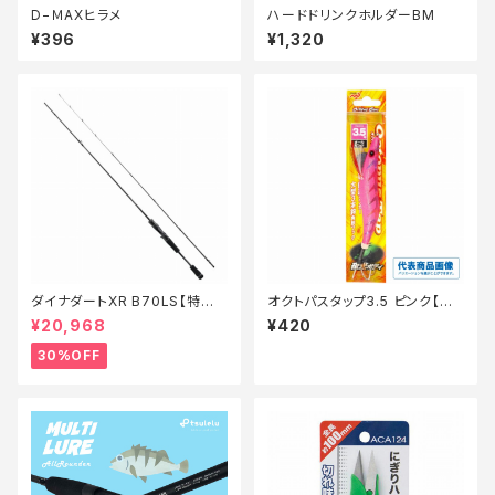
D−ＭAXヒラメ
ハードドリンクホルダーBM
¥396
¥1,320
ダイナダートXR B70LS【特価
オクトパスタップ3.5 ピンク【継
ロッド】【30】
続セール_ルアー】
¥20,968
¥420
30%OFF