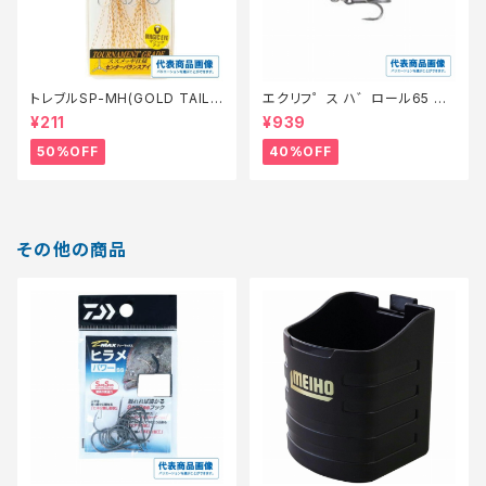
トレブルSP-MH(GOLD TAIL)
エクリフ゜ス ハ゛ロール65 #0
8【特価仕掛】【50】
10 ク゛ローホ゛ラ【特価ルア
¥211
¥939
ー】【40】
50%OFF
40%OFF
その他の商品