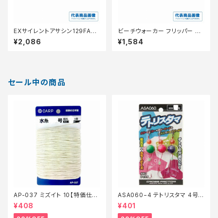
EXサイレントアサシン129FARX
ビーチウォーカー フリッパー 40
Ｍ−129N
g【特価ルアー】【20】
¥2,086
¥1,584
セール中の商品
AP-037 ミズイト 10【特価仕
ASA060−4 テトリスタマ 4号
掛】【20】
【特価仕掛】【20】
¥408
¥401