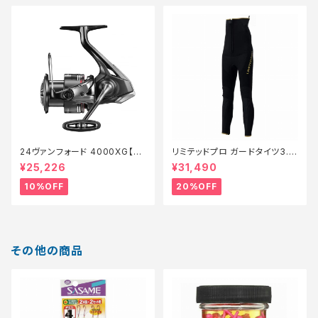
24ヴァンフォード 4000XG【継
リミテッドプロ ガードタイツ3.0
続セール_リール】【10】
FI−540X 黒 LB【特価装備】【2
¥25,226
¥31,490
0】
10%OFF
20%OFF
その他の商品