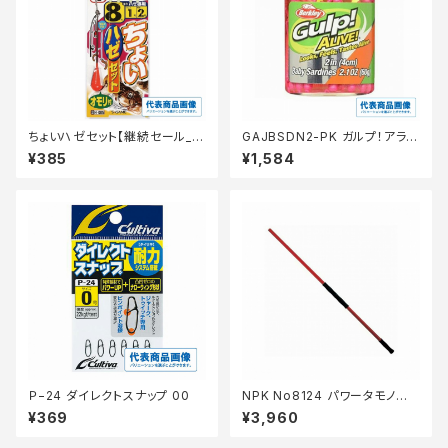
ちょいハゼセット【継続セール_仕
GAJBSDN2-PK ガルプ！アライ
掛】
ブ ベビーサーディン 2インチピ
¥385
¥1,584
ンク
Ｐ−24 ダイレクトスナップ 00
NPK No8124 パワータモノエ 1
50センチ
¥369
¥3,960