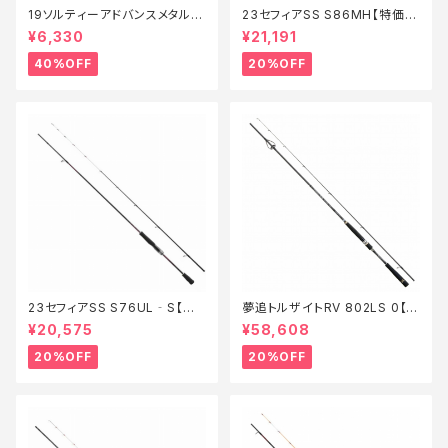
19ソルティーアドバンスメタルス
23セフィアSS S86MH【特価ロ
ッテ B66MLS【特価竿】【40】
ッド】【20】
¥6,330
¥21,191
40%OFF
20%OFF
23セフィアSS S76UL‐S【特
夢追トルザイトRV 802LS 0【特
価ロッド】【20】
価竿】【20】
¥20,575
¥58,608
20%OFF
20%OFF