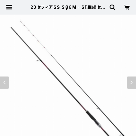
23セフィアSS S86M‐S【継続セー
ル_ロッド】【10】 | 東海つり具 公式
オンラインストア