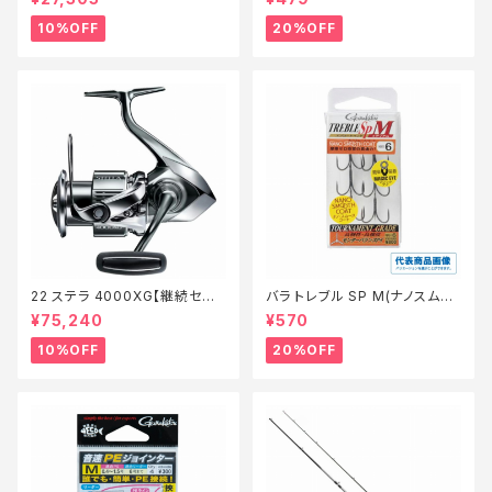
10%OFF
20%OFF
22 ステラ 4000XG【継続セー
バラ トレブル SP M(ナノスムー
ル_リール】【10】
スコート)【特価仕掛】【20】
¥75,240
¥570
10%OFF
20%OFF