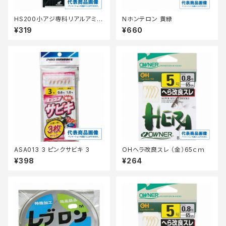
HS200小アジ専科リアルアミエ
Nホンテロン 黄緑
ビ3号 【継続セール_仕掛】
¥319
¥660
ASA013 3 ピンクサビキ 3
OHヘラ改良スレ （金）65ｃｍ
¥398
¥264