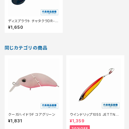
ディスプラウト チャタクラDR-H
W
¥1,650
同じカテゴリの商品
クーガハイドラF コアグリーン
ウインドリップ105S JETTN−2
10N【特価ルアー】【20】
¥1,831
¥1,359
20%OFF