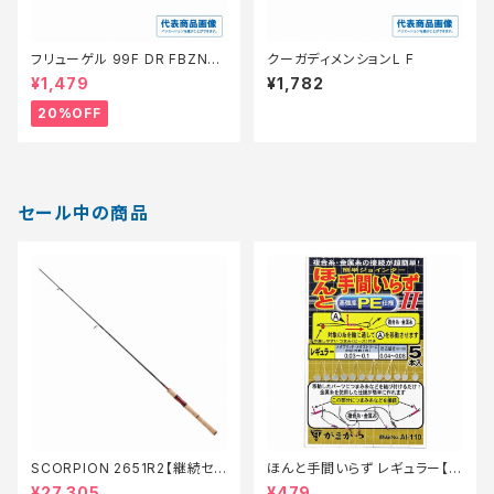
フリューゲル 99F DR FBZN−B
クーガディメンションL F
99V【特価ルアー】【20】
¥1,479
¥1,782
20%OFF
セール中の商品
SCORPION 2651R2【継続セ
ほんと手間いらず レギュラー【特
ール_ロッド】【10】
価仕掛】【20】
¥27,305
¥479