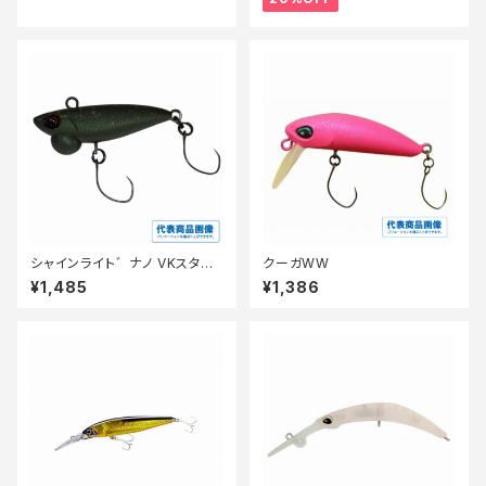
シャインライト゛ナノ VKスタッフ
クーガWW
カラー ヒ゛ーストオリーフ゛(赤
¥1,485
¥1,386
羽根悟)