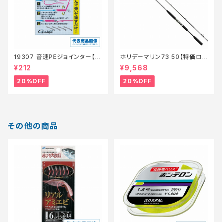
19307 音速PEジョインター【特
ホリデーマリン73 50【特価ロッ
価仕掛】【20】
ド】【20】
¥212
¥9,568
20%OFF
20%OFF
その他の商品