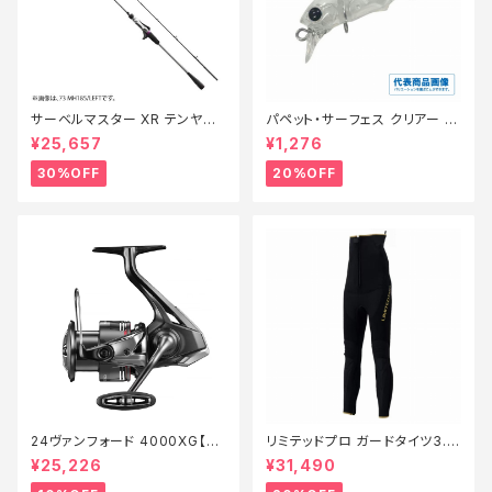
サーベルマスター XR テンヤ
パペット・サーフェス クリアー 0
73MH 185R【特価ロッド】【30】
1【特価ルアー】【20】
¥25,657
¥1,276
30%OFF
20%OFF
24ヴァンフォード 4000XG【継
リミテッドプロ ガードタイツ3.0
続セール_リール】【10】
FI−540X 黒 LB【特価装備】【2
¥25,226
¥31,490
0】