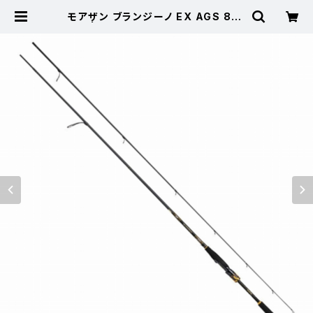
モアザン ブランジーノ EX AGS 87L
ML | 東海つり具 公式オンラインス
トア