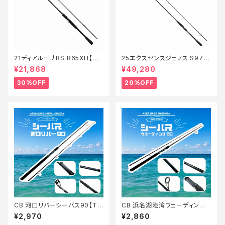
21ディアルーナBS B65XH【特
25エクスセンスジェノス S97M
価ロッド】【30】
H/F【特価ロッド】【20】
¥21,868
¥49,280
30%OFF
20%OFF
CB 河口リバーシーバス90【Tオ
CB 浜名湖港湾ウェーディング
リ】
シーバス80【Tオリ】
¥2,970
¥2,860