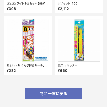
ぎょぎょライト3枚セット 【継続セ
ツノマット 400
ール_装備】
¥308
¥2,112
ちょいハゼ 6号【継続セール_仕
虫エサセッター
掛】
¥282
¥660
商品一覧に戻る