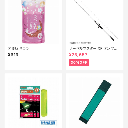
アミ姫 キララ
サーベルマスター XR テンヤ
73MH 185R【特価ロッド】【30】
¥616
¥25,657
30%OFF