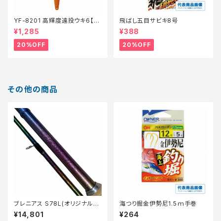
YF-8201 高輝度遠投ウキ6【特
飛ばし五目サビキ8号
価仕掛】【20】
¥1,285
¥388
20%OFF
20%OFF
その他の商品
ブレニアス S78L(オリジナル塗
海つり掘金伊勢尼1.5ｍ手巻
装)
¥14,801
¥264