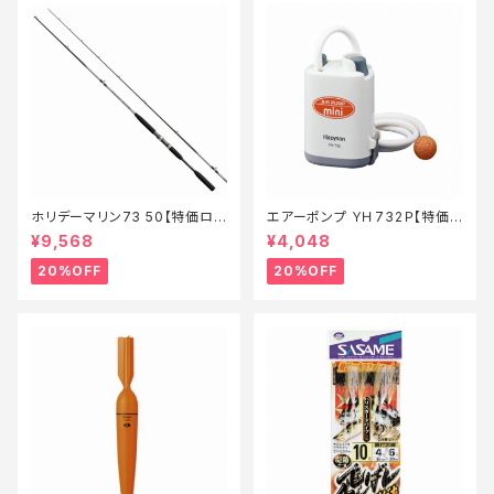
ホリデーマリン73 50【特価ロッ
エアーポンプ ＹＨ732Ｐ【特価
ド】【20】
装備】【20】
¥9,568
¥4,048
20%OFF
20%OFF