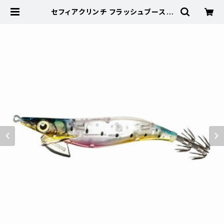
セフィアクリンチ フラッシュブースト
3号 QE−X30T 013【特価ルアー】【2
0】 | 東海つり具 公式オンラインス
トア