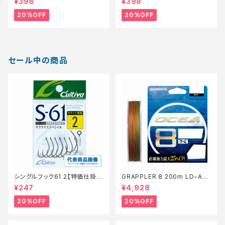
¥398
¥398
ルアー】【20】
ビK 0【特価ルアー】【20】
20%OFF
20%OFF
セール中の商品
シングルフック61 2【特価仕掛】
GRAPPLER 8 200m LD−A61
【20】
S 5色 8【特価仕掛】【20】
¥247
¥4,928
20%OFF
20%OFF