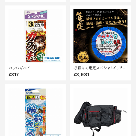
カワハギベイ
必殺キス篭定スペシャル9／50
本連結仕掛6号【篭定】
¥317
¥3,981