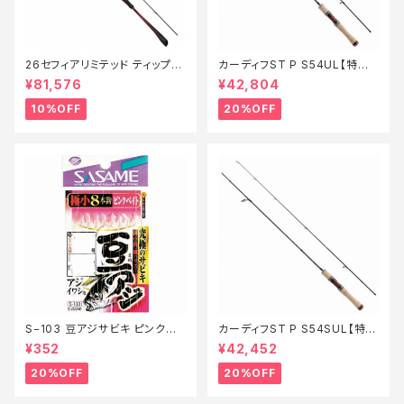
26セフィアリミテッド ティップエ
カーディフST P S54UL【特価
ギング S63ML+S【継続セール_
ロッド】【20】
¥81,576
¥42,804
ロッド】【10】
10%OFF
20%OFF
S−103 豆アジサビキ ピンクベ
カーディフST P S54SUL【特価
イト 1【特価仕掛】【20】
ロッド】【20】
¥352
¥42,452
20%OFF
20%OFF