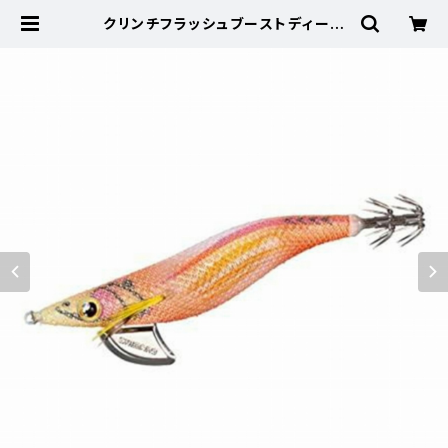
クリンチフラッシュブーストディープ
3.5号 QE−D35V オレンジグロー0
【特価ルアー】【20】 | 東海つり具 公
式オンラインストア