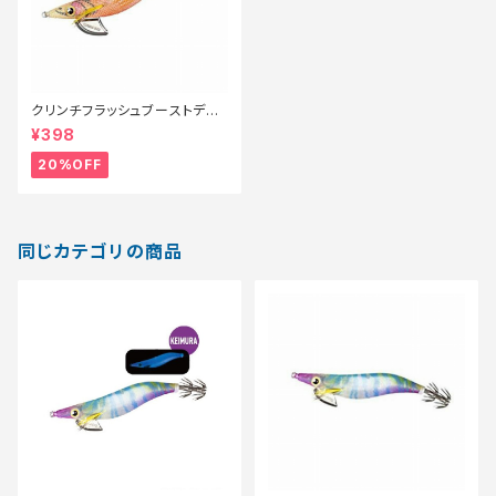
クリンチフラッシュブーストディ
ープ3.5号 QE−D35V オレンジ
¥398
グロー0【特価ルアー】【20】
20%OFF
同じカテゴリの商品