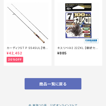
カーディフST P S54SUL【特価
キスリベロ2 22ZKL 【継続セー
ロッド】【20】
ル_仕掛】
¥42,452
¥885
20%OFF
商品一覧に戻る
© 東海つり具 公式オンラインストア