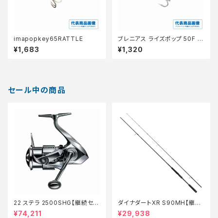
imapopkey65RATTLE
ブレニアス ライズポップ 50F O
P−150Q
¥1,683
¥1,320
セール中の商品
22 ステラ 2500SHG【継続セー
ダイナダートXR S90MH【継続
ル_リール】【10】
セール_ロッド】【10】
¥74,211
¥29,938