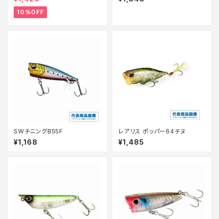
【10】
ン001
10%OFF
SWチニングB55F
レアリス ポッパー64チヌ
¥1,168
¥1,485