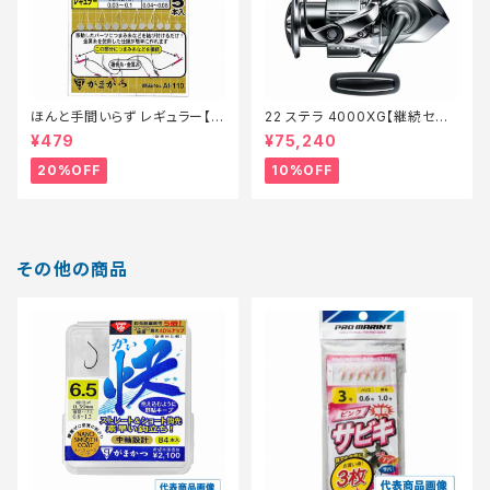
ほんと手間いらず レギュラー【特
22 ステラ 4000XG【継続セー
価仕掛】【20】
ル_リール】【10】
¥479
¥75,240
20%OFF
10%OFF
その他の商品