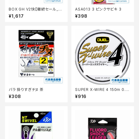
BOX GH V2快【継続セール_仕
ASA013 3 ピンクサビキ 3
掛】
¥1,617
¥398
バラ 掛りすぎチヌ 茶
SUPER X-WIRE 4 150m 0.6
号 S シルバー【継続セール_仕
¥308
¥916
掛】