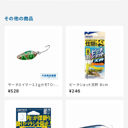
その他の商品
サーチスイマー2.2ｇカモTO−W
ビーチショット天秤 8ｃm
22S
¥528
¥246