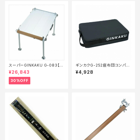
スーパーGINKAKU G-083【特
ギンカクG-252座布団コンパク
価装備】【30】
ト
¥26,843
¥4,928
30%OFF