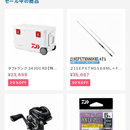
セール中の商品
タフトランク S4300 RD【特価
２１ＳＥＰＸＴＭＳＳ６８ＭＬ＋ＦＡ
装備】【20】
【特価ロッド】【30】
¥23,696
¥35,667
20%OFF
30%OFF