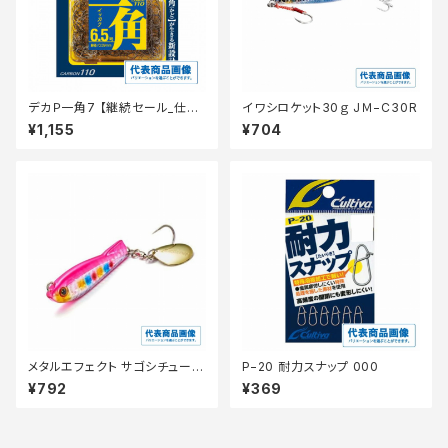
デカＰ一角7 【継続セール_仕
イワシロケット30ｇ JＭ−C30R
掛】
¥1,155
¥704
メタルエフェクト サゴシチューン
P−20 耐力スナップ 000
30g
¥792
¥369