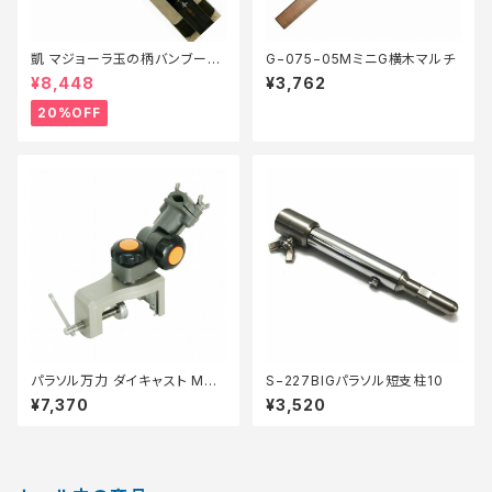
凱 マジョーラ玉の柄バンブー1
G−075−05MミニG横木マルチ
本物【特価装備】【20】
¥8,448
¥3,762
20%OFF
パラソル万力 ダイキャスト MR-
S−227BIGパラソル短支柱10
103
¥7,370
¥3,520