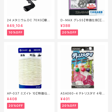
24 メタニウム DC 70XG【継続
D−ＭAX グレSS【特価仕掛】【2
セール_リール】【10】
0】
¥49,104
¥388
10%OFF
20%OFF
AP-037 ミズイト 10【特価仕
ASA060−4 テトリスタマ 4号
掛】【20】
【特価仕掛】【20】
¥408
¥401
20%OFF
20%OFF