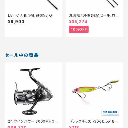
LBT C 万能小継 硬調53 Q
源流峰70NR【継続セール_ロッ
ド】【10】
¥9,900
¥35,274
10%OFF
セール中の商品
24 ツインパワー 3000MHG
ドラッグキャスト30gヒラメセレ
【特価リール】【20】
クション【特価ルアー】【20】
¥38,720
¥713