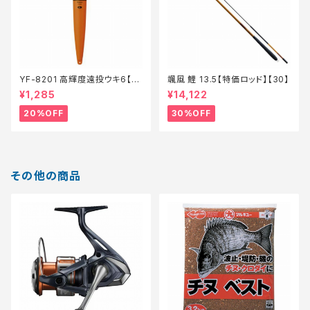
YF-8201 高輝度遠投ウキ6【特
颯風 鯉 13.5【特価ロッド】【30】
価仕掛】【20】
¥1,285
¥14,122
20%OFF
30%OFF
その他の商品