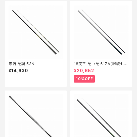
寒流 硬調 53NI
18天平 硬中硬 61ZA【継続セー
ル_ロッド】【10】
¥14,630
¥20,652
10%OFF