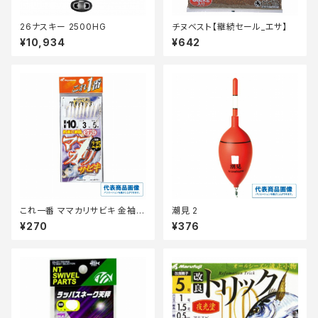
26ナスキー 2500HG
チヌベスト【継続セール_エサ】
¥10,934
¥642
これ一番 ママカリサビキ 金袖 8
潮見 2
本針 HS731ー5ー1.5
¥270
¥376