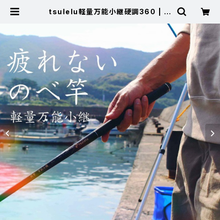
tsulelu軽量万能小継硬調360 | 東
海つり具 公式オンラインストア