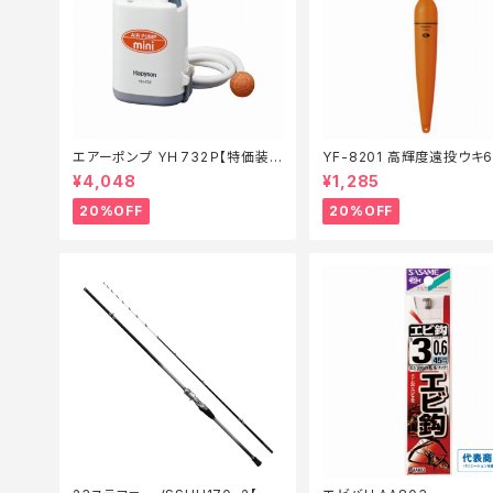
エアーポンプ ＹＨ732Ｐ【特価装
YF-8201 高輝度遠投ウキ
備】【20】
仕掛】【20】
¥4,048
¥1,285
20%OFF
20%OFF