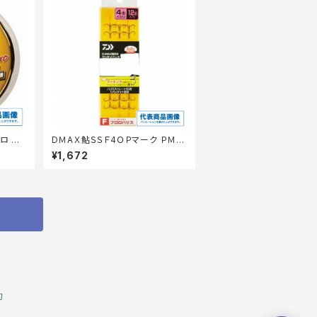
ロ 道
DＭAＸ鮎ＳＳＦ4ＯＰマーク ＰＭ6.
5
¥1,672
約