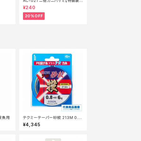
AC-021 ニ徳カニバサミ【特価装
備】【20】
¥240
20%OFF
 根魚用
テクミーテーパー砂紋 213M 0.8
-6 【継続セール_仕掛】
¥4,345