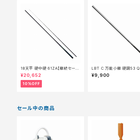
18天平 硬中硬 61ZA【継続セール
LBT C 万能小継 硬調53 Q
_ロッド】【10】
¥20,652
¥9,900
10%OFF
セール中の商品