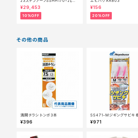
23ステファーノSSHH170−2【継
エビバリ AA803
続セール_ロッド】【10】
¥29,453
¥156
10%OFF
20%OFF
その他の商品
満開チラシ トンボ3本
SS471−Mジギングサビキ
¥396
¥971