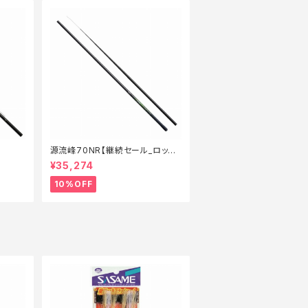
源流峰70NR【継続セール_ロッド】
【10】
¥35,274
10%OFF