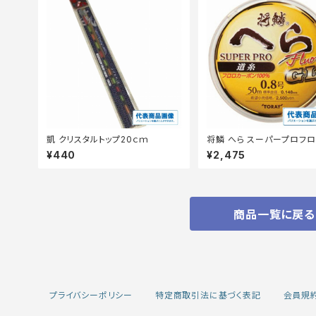
凱 クリスタルトップ20ｃｍ
将鱗 へら スーパープロフロ
糸GL 0.8号
¥440
¥2,475
商品一覧に戻る
プライバシーポリシー
特定商取引法に基づく表記
会員規