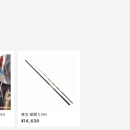
60
寒流 硬調 53NI
¥14,630