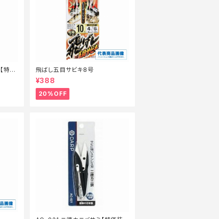
6【特価
飛ばし五目サビキ8号
¥388
20%OFF