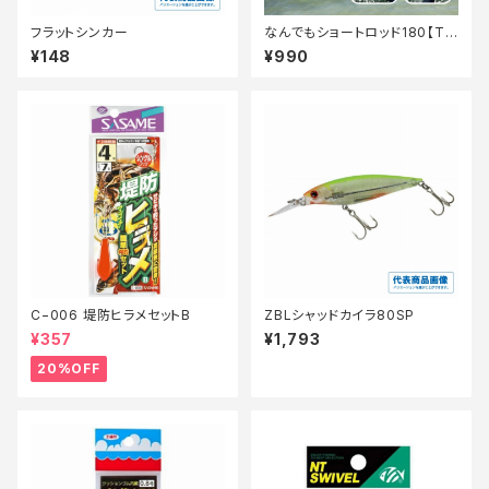
フラットシンカー
なんでもショートロッド180【Tオ
リ】
¥148
¥990
C−006 堤防ヒラメセットB
ZBLシャッドカイラ80SP
¥357
¥1,793
20%OFF