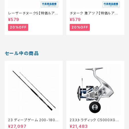
レーザーチヌークS【特価ルア
チヌーク 激アツ 7【特価ルアー】
ー】【20】
【20】
¥579
¥579
20%OFF
20%OFF
セール中の商品
23 ディープゲーム 200-180
23ストラディック C5000XG
【継続セール_ロッド】【10】
【継続セール_リール】【10】
¥27,097
¥21,483