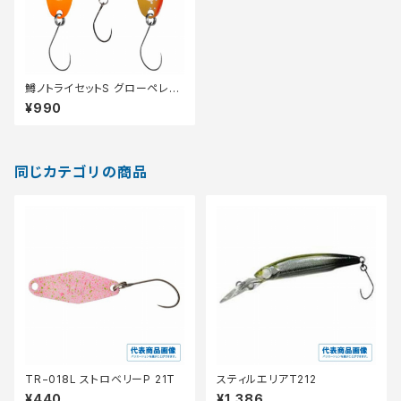
鱒ノトライセットS グローペレッ
ト
¥990
同じカテゴリの商品
TR−018L ストロベリーP 21T
スティルエリアT212
¥440
¥1,386