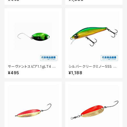
サーヴァントスピア1.1ｇLT4 グ
シルバークリークミノー55Ｓ ア
リーンフィニッシュ
カキン
¥495
¥1,188