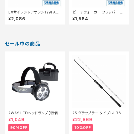
EXサイレントアサシン129FARX
ビーチウォーカー フリッパー 40
Ｍ−129N
g【特価ルアー】【20】
¥2,086
¥1,584
セール中の商品
2WAY LEDヘッドランプ【特価
25 グラップラー タイプLJ B63-
装備】【90】
3【継続セール_ロッド】【10】
¥1,049
¥22,869
90%OFF
10%OFF