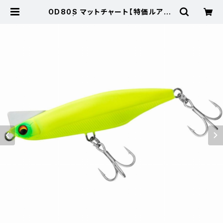
OD80S マットチャート【特価ルアー】
【20】 | 東海つり具 公式オンライン
ストア