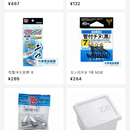
A110ー6ー0.8
¥467
¥132
弓型キス天秤 8
カン付チヌ 1号 NSB
¥289
¥264