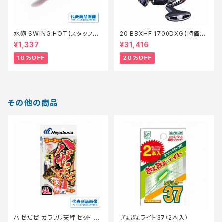
水砲 SWING HOT【スタッフ永
20 BBXHF 1700DXG【特価リ
徳夏のチニングオススメルアー】
ール】【20】
¥1,337
¥31,416
10%OFF
20%OFF
その他の商品
ハゼだぜ カラフル天秤セット H
ぎょぎょライト37（2本入）