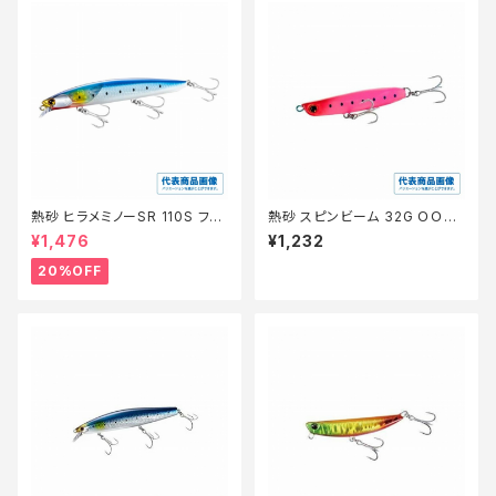
熱砂 ヒラメミノーSR 110S フラ
熱砂 スピンビーム 32G ＯＯ−2
ッシュブースト XF−210W 【特
32Ｍ 025【特価ルアー】【20】
¥1,476
¥1,232
価ルアー】【20】
20%OFF