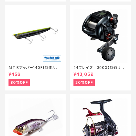
ＭT Bアッパー140F【特価ルア
24プレイズ 3000【特価リー
ー】【80】
ル】【20】
¥456
¥43,059
80%OFF
20%OFF