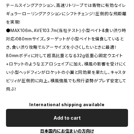
テールスイングアクション、高速リトリーブでは青物に有効なイレ
ギュラーローリングアクションにシフトチェンジ！圧倒的な飛距離
を実現！
●MAX106m、AVE103.7m(当社テスト)小型ベイト&食い渋り時
対応の80mmサイズ。ターゲットが小型ベイトを偏食していると
き、食い渋り攻略でルアーサイズを小さくしたいときに最適！
80mmボディに対して超高比重となる32g低重心固定ウエイト
+ロケットのようなエアロシェイプに加え、横風の影響を受けにく
い小型ヘッドフィンがロケットの小翼と同効果を果たし、キャスタ
ビリィが圧倒的に向上。横風強風でも飛行姿勢がブレず安定して
飛ぶ！
International shipping available
Add to cart
日本国内にお住まいの方向け