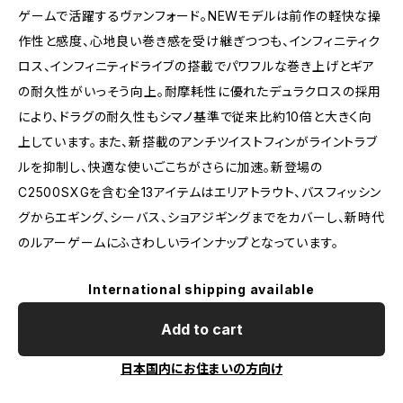
ゲームで活躍するヴァンフォード。NEWモデルは前作の軽快な操
作性と感度、心地良い巻き感を受け継ぎつつも、インフィニティク
ロス、インフィニティドライブの搭載でパワフルな巻き上げとギア
の耐久性がいっそう向上。耐摩耗性に優れたデュラクロスの採用
により、ドラグの耐久性もシマノ基準で従来比約10倍と大きく向
上しています。また、新搭載のアンチツイストフィンがライントラブ
ルを抑制し、快適な使いごこちがさらに加速。新登場の
C2500SXGを含む全13アイテムはエリアトラウト、バスフィッシン
グからエギング、シーバス、ショアジギングまでをカバーし、新時代
のルアーゲームにふさわしいラインナップとなっています。
International shipping available
Add to cart
日本国内にお住まいの方向け