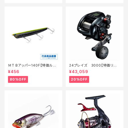
ＭT Bアッパー140F【特価ルア
24プレイズ 3000【特価リー
ー】【80】
ル】【20】
¥456
¥43,059
80%OFF
20%OFF