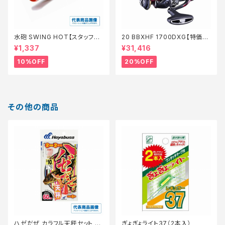
水砲 SWING HOT【スタッフ永
20 BBXHF 1700DXG【特価リ
徳夏のチニングオススメルアー】
ール】【20】
¥1,337
¥31,416
10%OFF
20%OFF
その他の商品
ハゼだぜ カラフル天秤セット H
ぎょぎょライト37（2本入）