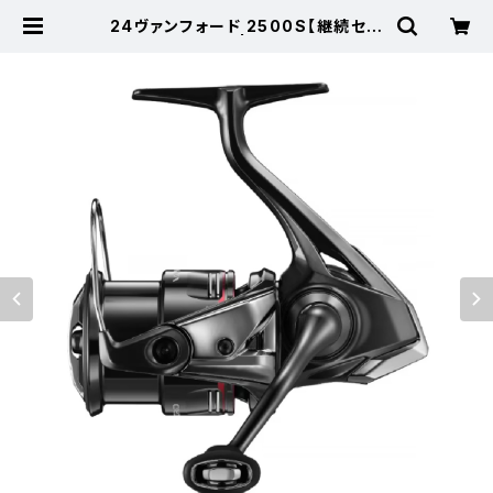
24ヴァンフォード 2500S【継続セー
ル_リール】【10】 | 東海つり具 公式
オンラインストア