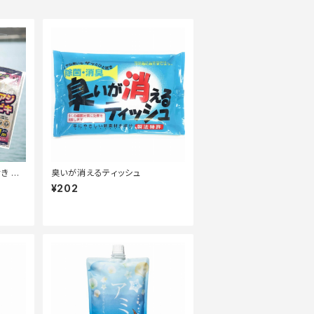
き シ
臭いが消えるティッシュ
【Tオ
¥202