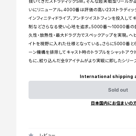
抜いてきたストラディックSW。そんな超実戦型リール
いにリニューアル。4000番は評価の高い23ストラディッ
インフィニティドライブ、アンチツイストフィンを投入して
制などさらなる使い心地を追求。5000番〜10000番
久性・放熱性・最大ドラグ力でスペックアップを実現。ヘ
イトを視野に入れた仕様となっている。さらに5000番と
ーン機構を排除してキャスト時のトラブルをシャットアウ
もに、絞り込んだ全9アイテムがより実戦に即したシリー
International shipping 
Sold out
日本国内にお住まいの
レビュー