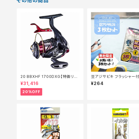
その他の商品
20 BBXHF 1700DXG【特価リー
豆アジサビキ フラッシャー付
ル】【20】
ョート 3枚入り 1-0.6-0.8
¥31,416
¥264
リ】【継続セール_仕掛】
20%OFF