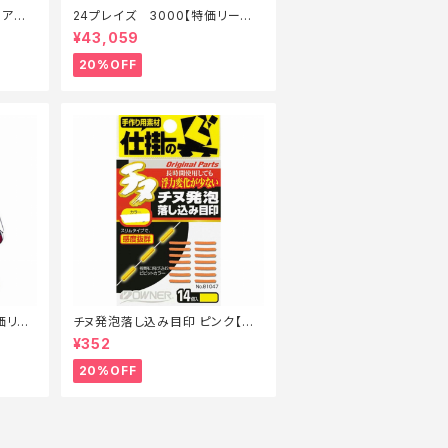
ルアー】
24プレイズ 3000【特価リール】
【20】
¥43,059
20%OFF
特価リー
チヌ発泡落し込み目印 ピンク【特
価仕掛】【20】
¥352
20%OFF