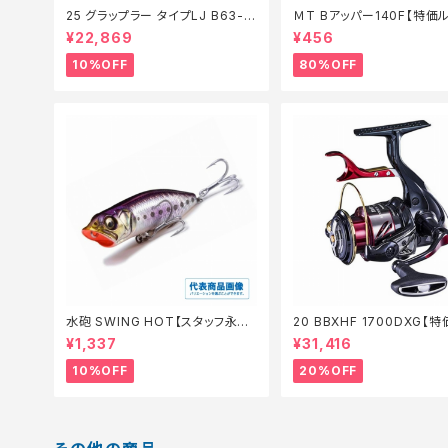
25 グラップラー タイプLJ B63-3
ＭT Bアッパー140F【特価
【継続セール_ロッド】【10】
【80】
¥22,869
¥456
10%OFF
80%OFF
水砲 SWING HOT【スタッフ永徳
20 BBXHF 1700DXG【
夏のチニングオススメルアー】
ル】【20】
¥1,337
¥31,416
10%OFF
20%OFF