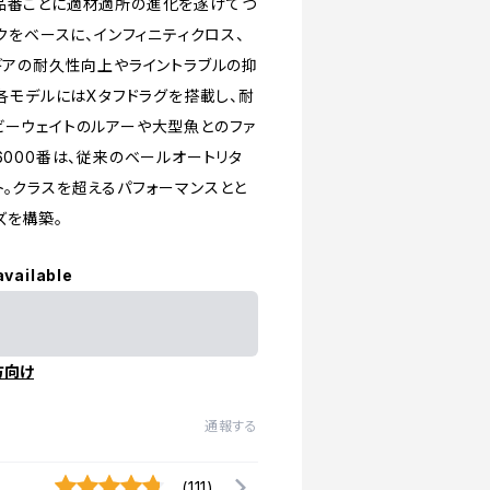
が品番ごとに適材適所の進化を遂げてつ
クをベースに、インフィニティクロス、
ギアの耐久性向上やライントラブルの抑
の各モデルにはXタフドラグを搭載し、耐
ビーウェイトのルアーや大型魚とのファ
6000番は、従来のベールオートリタ
ト。クラスを超えるパフォーマンスとと
ズを構築。
available
方向け
通報する
(111)