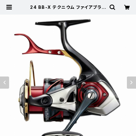
24 BB-X テクニウム ファイアブラッ
ド C3000DXG SL【継続セール_リ
ール】【10】 | 東海つり具 公式オンラ
インストア