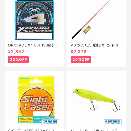
UPGRADE X4 0.4 150m【特
PG かんたん川池DX セット 36
価仕掛】【20】
0【特価セット】【20】
¥2,852
¥2,376
20%OFF
20%OFF
SIGHT LASER 240MCL−L75
シルバーウルフ ラフトリック70Ｆ