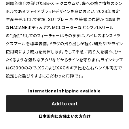
飛躍的進化を遂げたBB-X テクニウムが、磯への熱き情熱のシン
ボルであるファイアブラッドデザインを身にまとい、2024年限定
生産モデルとして登場。SUTブレーキIIを筆頭に強靭かつ高剛性
なHAGANEボディ＆ギア、MGLローターなどシマノLBリール
の“頂点”としてのフィーチャーはそのままに、ハイレスポンスドラ
グスプールを標準装備。ドラグの滑り出しが軽く、細糸やPEライン
使用時により威力を発揮します。そして不意に釣り人を襲う、ひっ
たくるような強烈なアタリなどからラインを守ります。ラインナップ
はC3000のみで、XGおよびXXGのギア比を左右ハンドル両方で
設定した選びやすさにこだわった布陣です。
International shipping available
Add to cart
日本国内にお住まいの方向け