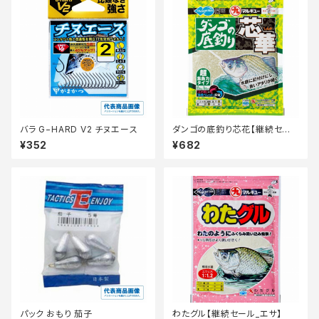
バラ G−HARD V2 チヌエース
ダンゴの底釣り芯花【継続セー
ル_エサ】
¥352
¥682
パック おもり 茄子
わたグル【継続セール_エサ】