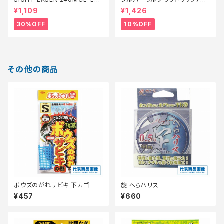
Q 橙 0.2【特価仕掛】【30】
【スタッフ永徳浜名湖セレクト】
¥1,109
¥1,426
【10】
30%OFF
10%OFF
その他の商品
ボウズのがれサビキ 下カゴ
旋 へらハリス
¥457
¥660