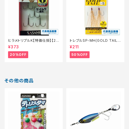
ヒラメトリプルK【特価仕掛】【2
トレブルSP-MH(GOLD TAIL)
0】
8【特価仕掛】【50】
¥373
¥211
20%OFF
50%OFF
その他の商品