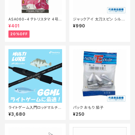
ASA060−4 テトリスタマ 4号
ジャックアイ 太刀スピン シルバ
【特価仕掛】【20】
ー青夜光ゼブラ FS418-40
¥401
¥990
20%OFF
ライトゲーム入門ロッドマルチル
パック おもり 茄子
アーアジメバル 66ML マットブ
¥3,680
¥250
ラック