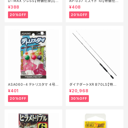
D−ＭAX グレSS【特価仕掛】【2
AP-037 ミズイト 10【特価仕
0】
掛】【20】
¥388
¥408
20%OFF
20%OFF
ASA060−4 テトリスタマ 4号
ダイナダートXR B70LS【特価
【特価仕掛】【20】
ロッド】【30】
¥401
¥20,968
20%OFF
30%OFF