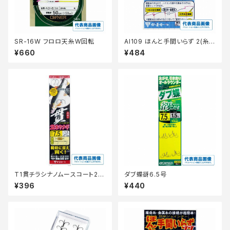
SR-16W フロロ天糸W回転
AI109 ほんと手間いらず 2(糸
付) レギュラー
¥660
¥484
T1貫チラシナノムースコート2本
ダブ蝶谺6.5号
ヤナギ仕掛7.5-1.2
¥396
¥440