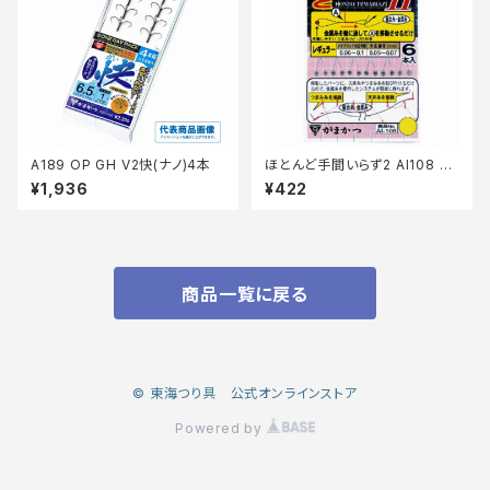
A189 OP GH V2快(ナノ)4本
ほとんど手間いらず2 AI108 0
号
¥1,936
¥422
商品一覧に戻る
© 東海つり具 公式オンラインストア
Powered by