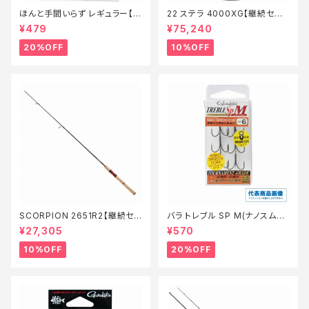
ほんと手間いらず レギュラー【特
22 ステラ 4000XG【継続セー
価仕掛】【20】
ル_リール】【10】
¥479
¥75,240
20%OFF
10%OFF
SCORPION 2651R2【継続セ
バラ トレブル SP M(ナノスムー
ール_ロッド】【10】
スコート)【特価仕掛】【20】
¥27,305
¥570
10%OFF
20%OFF