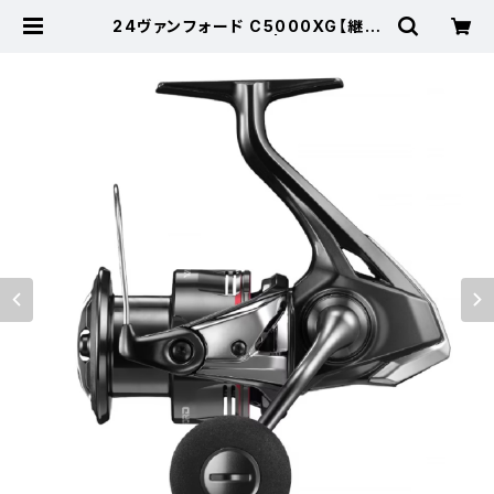
24ヴァンフォード C5000XG【継続
セール_リール】【10】 | 東海つり具
公式オンラインストア