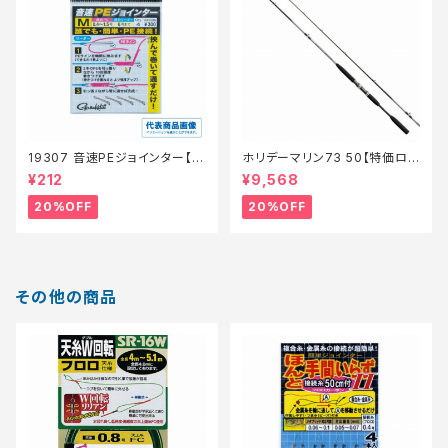
19307 音速PEジョインター【特
ホリデーマリン73 50【特価ロッ
価仕掛】【20】
ド】【20】
¥212
¥9,568
20%OFF
20%OFF
その他の商品