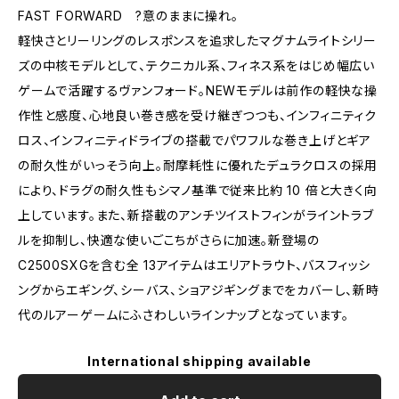
FAST FORWARD ?意のままに操れ。
軽快さとリーリングのレスポンスを追求したマグナムライトシリー
ズの中核モデルとして、テクニカル系、フィネス系をはじめ幅広い
ゲームで活躍するヴァンフォード。NEWモデルは前作の軽快な操
作性と感度、心地良い巻き感を受け継ぎつつも、インフィニティク
ロス、インフィニティドライブの搭載でパワフルな巻き上げとギア
の耐久性がいっそう向上。耐摩耗性に優れたデュラクロスの採用
により、ドラグの耐久性もシマノ基準で従来比約 10 倍と大きく向
上しています。また、新搭載のアンチツイストフィンがライントラブ
ルを抑制し、快適な使いごこちがさらに加速。新登場の
C2500SXGを含む全 13アイテムはエリアトラウト、バスフィッシ
ングからエギング、シーバス、ショアジギングまでをカバーし、新時
代のルアーゲームにふさわしいラインナップとなっています。
International shipping available