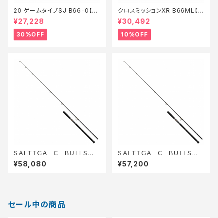
20 ゲームタイプSJ B66-0【特
クロスミッションXR B66ML【継
価竿】【30】
続セール_ロッド】【10】
¥27,228
¥30,492
30%OFF
10%OFF
ＳＡＬＴＩＧＡ Ｃ ＢＵＬＬＳＷＩ
ＳＡＬＴＩＧＡ Ｃ ＢＵＬＬＳＷＩ
ＮＧ 83−5
ＮＧ 80−4
¥58,080
¥57,200
セール中の商品