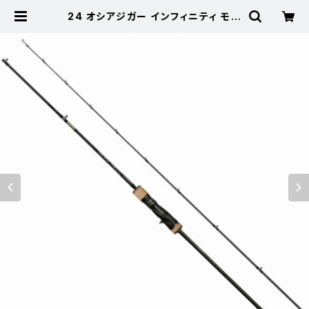
24 オシアジガー インフィニティ モー
ティブ B610-5【継続セール_ロッド】
【10】 | 東海つり具 公式オンライン
ストア