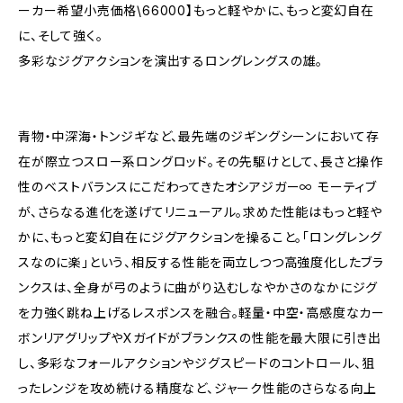
ーカー希望小売価格\66000】もっと軽やかに、もっと変幻自在
に、そして強く。
多彩なジグアクションを演出するロングレングスの雄。
青物・中深海・トンジギなど、最先端のジギングシーンにおいて存
在が際立つスロー系ロングロッド。その先駆けとして、長さと操作
性のベストバランスにこだわってきたオシアジガー∞ モーティブ
が、さらなる進化を遂げてリニューアル。求めた性能はもっと軽や
かに、もっと変幻自在にジグアクションを操ること。「ロングレング
スなのに楽」という、相反する性能を両立しつつ高強度化したブラ
ンクスは、全身が弓のように曲がり込むしなやかさのなかにジグ
を力強く跳ね上げるレスポンスを融合。軽量・中空・高感度なカー
ボンリアグリップやXガイドがブランクスの性能を最大限に引き出
し、多彩なフォールアクションやジグスピードのコントロール、狙
ったレンジを攻め続ける精度など、ジャーク性能のさらなる向上