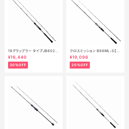
19グラップラー タイプJB602
クロスミッション B66ML-S【特
【特価竿】【30】
価竿】【20】
¥16,440
¥19,096
30%OFF
20%OFF