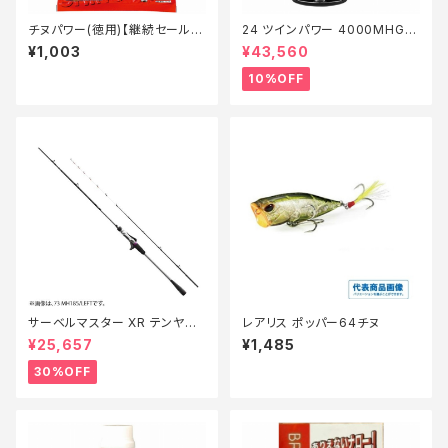
チヌパワー(徳用)【継続セール_
24 ツインパワー 4000MHG
エサ】
【継続セール_リール】【10】
¥1,003
¥43,560
10%OFF
サーベルマスター XR テンヤ
レアリス ポッパー64チヌ
73MH 185R【特価ロッド】【30】
¥25,657
¥1,485
30%OFF