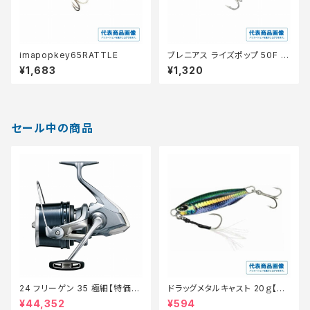
imapopkey65RATTLE
ブレニアス ライズポップ 50F O
P−150Q
¥1,683
¥1,320
セール中の商品
24 フリーゲン 35 極細【特価リ
ドラッグメタルキャスト 20ｇ【特
ール】【20】
価ルアー】【20】
¥44,352
¥594