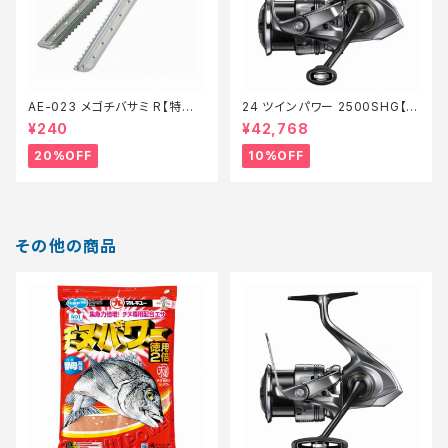
AE-023 メゴチバサミ R【特価
24 ツインパワー 2500SHG【継
装備】【20】
続セール_リール】【10】
¥240
¥42,768
20%OFF
10%OFF
その他の商品