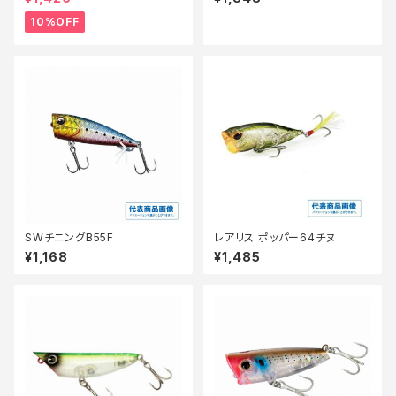
【10】
ン001
10%OFF
SWチニングB55F
レアリス ポッパー64チヌ
¥1,168
¥1,485