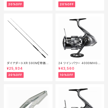
20%OFF
20%OFF
ダイナダートXR S90M【特価ロ
24 ツインパワー 4000MHG
ッド】【20】
【継続セール_リール】【10】
¥25,934
¥43,560
20%OFF
10%OFF