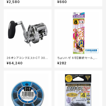
トブラック
¥2,580
¥660
26オシアコンクエストCT 300
ちょいハゼ 6号【継続セール_仕
XG
掛】
¥64,240
¥282