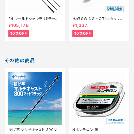
24 ワールドシャウラリミテッド
水砲 SWING HOT【スタッフ永
21053R-3【継続セール_ロッ
徳夏のチニングオススメルアー】
¥105,178
¥1,337
ド】【10】
10%OFF
10%OFF
その他の商品
投げ竿 マルチキャスト 300マッ
Nホンテロン 黒