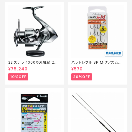
22 ステラ 4000XG【継続セー
バラ トレブル SP M(ナノスムー
ル_リール】【10】
スコート)【特価仕掛】【20】
¥75,240
¥570
10%OFF
20%OFF