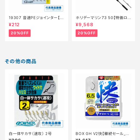
19307 音速PEジョインター【特
ホリデーマリン73 50【特価ロッ
価仕掛】【20】
ド】【20】
¥212
¥9,568
20%OFF
20%OFF
その他の商品
白一体サカサ（速攻） 2号
BOX GH V2快【継続セール_仕
掛】