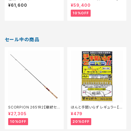
ＯＭ?2
続セール_ロッド】【10】
¥61,600
¥59,400
10%OFF
セール中の商品
SCORPION 2651R2【継続セ
ほんと手間いらず レギュラー【特
ール_ロッド】【10】
価仕掛】【20】
¥27,305
¥479
10%OFF
20%OFF