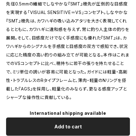
先径0.5mmの繊細でしなやかな『SMT』穂先が圧倒的な目感度
を実現する「VISUAL SENSITIVE＝VS」コンセプト。しなやかな
『SMT』穂先は、カワハギの吸い込みアタリを大きく表現してくれ
るとともに、カワハギに違和感を与えず、常に釣り人主体の釣りを
展開。そして、目感度だけでなく手感度にも優れた『SMT』は、カ
ワハギからのシグナルを手感度と目感度の双方で感知でき、状況
に応じた精度の高い釣りの組み立てが可能となる。本作はこれま
でのVSコンセプトに比べ、穂持ちに若干の張りを持たせること
で、ミリ単位の誘いが容易に可能となった。ガイドには軽量・高剛
性・トラブルレスのRタイプフレームと、薄肉・軽量のNリングを搭
載した『AGS』を採用し、軽量化のみならず、更なる感度アップと
シャープな操作性に貢献している。
International shipping available
Add to cart