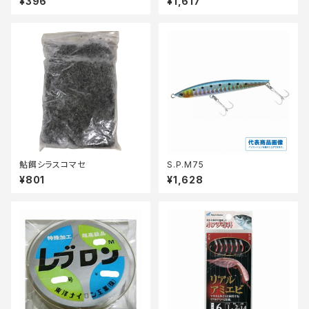
¥396
¥1,617
鮎餌シラスコマセ
S.P.M75
¥801
¥1,628