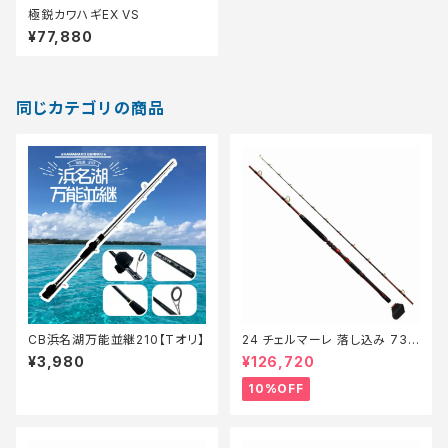
極鋭カワハギEX VS
¥77,880
同じカテゴリの商品
CB浜名湖万能並継210【Tオリ】
24 チェルマーレ 落し込み 73H
235【継続セール_ロッド】【10】
¥3,980
¥126,720
10%OFF