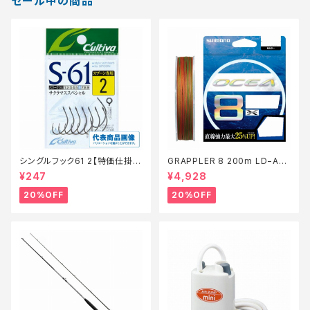
セール中の商品
シングルフック61 2【特価仕掛】
GRAPPLER 8 200m LD−A61
【20】
S 5色 8【特価仕掛】【20】
¥247
¥4,928
20%OFF
20%OFF