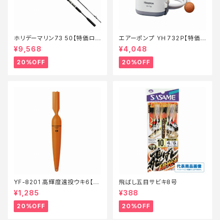
ホリデーマリン73 50【特価ロッ
エアーポンプ ＹＨ732Ｐ【特価
ド】【20】
装備】【20】
¥9,568
¥4,048
20%OFF
20%OFF
YF-8201 高輝度遠投ウキ6【特
飛ばし五目サビキ8号
価仕掛】【20】
¥1,285
¥388
20%OFF
20%OFF