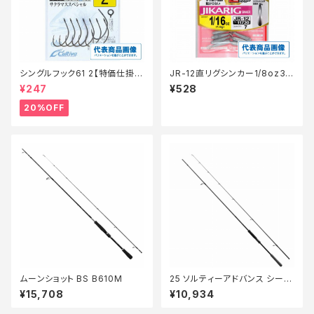
シングルフック61 2【特価仕掛】
JR-12直リグシンカー1/8oz3.5
【20】
g
¥247
¥528
20%OFF
ムーンショット BS B610M
25 ソルティーアドバンス シーバ
ス／サーフ S90ML
¥15,708
¥10,934