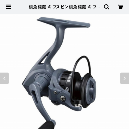
根魚権蔵 キワスピン根魚権蔵 キワス
ピン | 東海つり具 公式オンラインス
トア