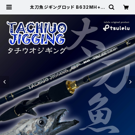
太刀魚ジギングロッド B632MH+マ
ットブラック | 東海つり具 公式オン
ラインストア