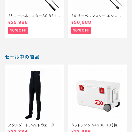
25 サーベルマスターSS 82H1
24 サーベルマスター エクスチ
75【継続セール_ロッド】【10】
ューン テンヤ 82M/MH178【継
¥25,988
¥50,688
続セール_ロッド】【10】
10%OFF
10%OFF
セール中の商品
スタンダードフィットウェーダー
タフトランク S4300 RD【特価
3.0FW−040X 黒 SB【特価装
装備】【20】
¥32,384
¥23,696