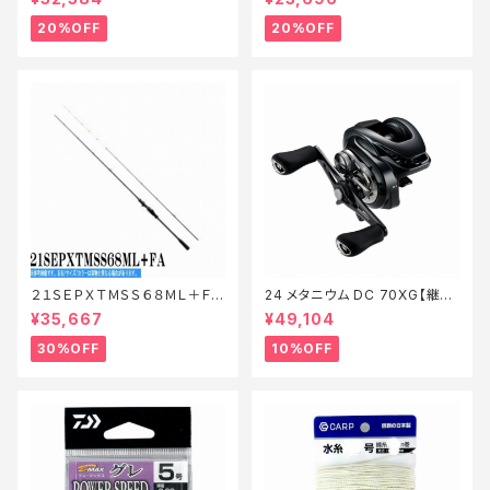
備】【20】
20%OFF
20%OFF
２１ＳＥＰＸＴＭＳＳ６８ＭＬ＋ＦＡ
24 メタニウム DC 70XG【継続
【特価ロッド】【30】
セール_リール】【10】
¥35,667
¥49,104
30%OFF
10%OFF