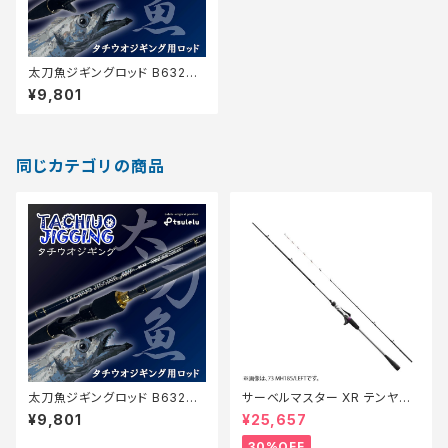
太刀魚ジギングロッド B632M
H+マットブラック
¥9,801
同じカテゴリの商品
太刀魚ジギングロッド B632M
サーベルマスター XR テンヤ
H+マットブルー
73MH 185R【特価ロッド】【30】
¥9,801
¥25,657
30%OFF