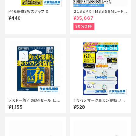
P46最強SWスナップ 0
２１ＳＥＰＸＴＭＳＳ６８ＭＬ＋ＦＡ
【特価ロッド】【30】
¥440
¥35,667
30%OFF
デカＰ一角7 【継続セール_仕
TN-25 マーク鼻カン移動 ノー
掛】
マル 6
¥1,155
¥528