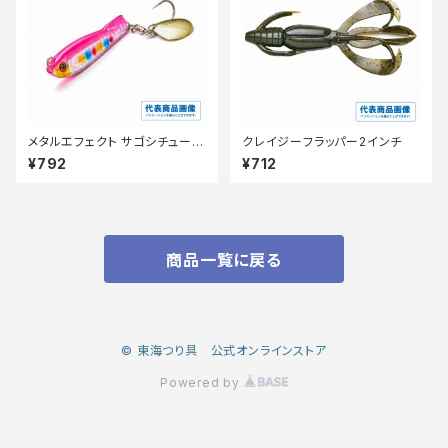
メタルエフェクト サゴシチューン
クレイジーフラッパー2インチ
30g
¥792
¥712
商品一覧に戻る
© 東海つり具 公式オンラインストア
Powered by