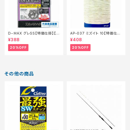
D−ＭAX グレSS【特価仕掛】【2
AP-037 ミズイト 10【特価仕
0】
掛】【20】
¥388
¥408
20%OFF
20%OFF
その他の商品