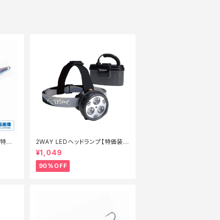
【特価
2WAY LEDヘッドランプ【特価装
備】【90】
¥1,049
90%OFF