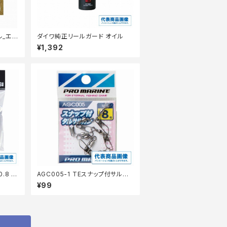
ル_エ
ダイワ純正リールガード オイル
¥1,392
0.8 茶
AGC005-1 TEスナップ付サルカ
ンブラック 1号【継続セール_仕掛】
¥99