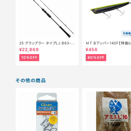
25 グラップラー タイプLJ B63-3
ＭT Bアッパー140F【特価
【継続セール_ロッド】【10】
【80】
¥22,869
¥456
10%OFF
80%OFF
その他の商品