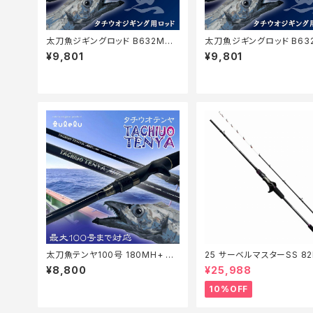
太刀魚ジギングロッド B632MH
太刀魚ジギングロッド B63
+マットブルー
+マットブラック
¥9,801
¥9,801
太刀魚テンヤ100号 180MH+ マ
25 サーベルマスターSS 82
ットブルー
【継続セール_ロッド】【10】
¥8,800
¥25,988
10%OFF