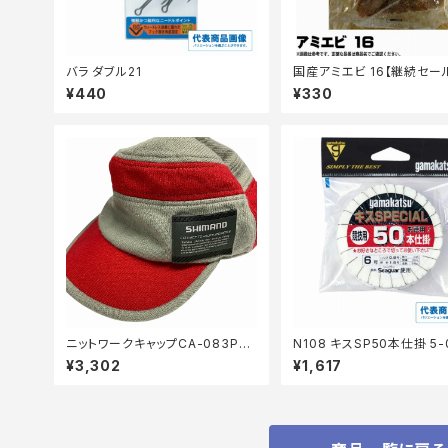
バラ ダブル21
国産アミエビ 16【継続セー
サ】
¥440
¥330
ニットワークキャップCA-083Pジ
N108 キスSP50本仕掛 5-
ンジャーピンク【中古品】
【継続セール_仕掛】
¥3,302
¥1,617