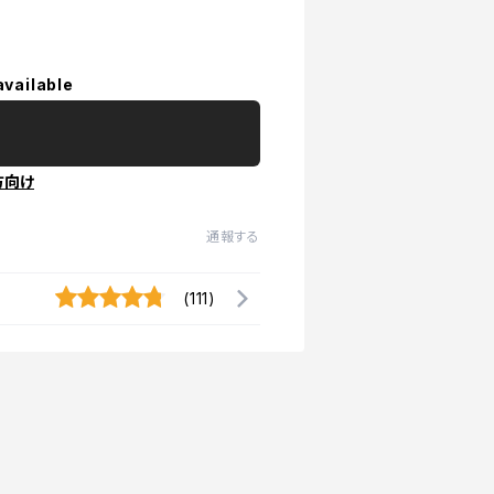
available
方向け
通報する
(111)